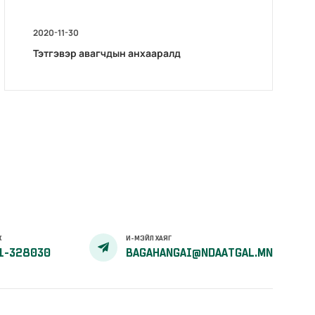
2020-11-30
Тэтгэвэр авагчдын анхааралд
Х
И-МЭЙЛ ХАЯГ
1-328030
BAGAHANGAI@NDAATGAL.MN