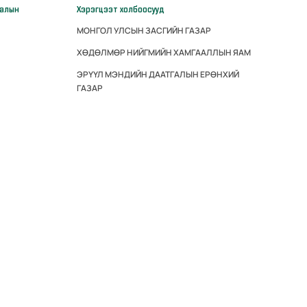
галын
Хэрэгцээт холбоосууд
МОНГОЛ УЛСЫН ЗАСГИЙН ГАЗАР
ХӨДӨЛМӨР НИЙГМИЙН ХАМГААЛЛЫН ЯАМ
ЭРҮҮЛ МЭНДИЙН ДААТГАЛЫН ЕРӨНХИЙ
ГАЗАР