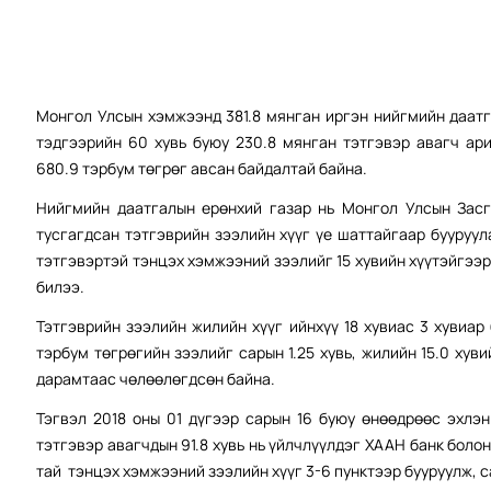
Монгол Улсын хэмжээнд 381.8 мянган иргэн нийгмийн даатг
тэдгээрийн 60 хувь буюу 230.8 мянган тэтгэвэр авагч ар
680.9 тэрбум төгрөг авсан байдалтай байна.
Нийгмийн даатгалын ерөнхий газар нь Монгол Улсын Засг
тусгагдсан тэтгэврийн зээлийн хүүг үе шаттайгаар бууруул
тэтгэвэртэй тэнцэх хэмжээний зээлийг 15 хувийн хүүтэйгээр
билээ.
Тэтгэврийн зээлийн жилийн хүүг ийнхүү 18 хувиас 3 хувиар
тэрбум төгрөгийн зээлийг сарын 1.25 хувь, жилийн 15.0 хуви
дарамтаас чөлөөлөгдсөн байна.
Тэгвэл 2018 оны 01 дүгээр сарын 16 буюу өнөөдрөөс эхлэн
тэтгэвэр авагчдын 91.8 хувь нь үйлчлүүлдэг ХААН банк боло
тай тэнцэх хэмжээний зээлийн хүүг 3-6 пунктээр бууруулж, са