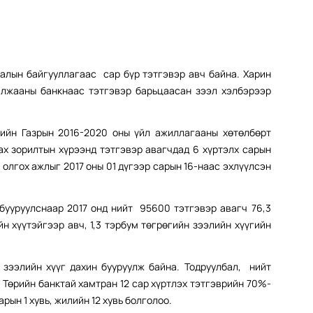
алын байгууллагаас сар бүр тэтгэвэр авч байна. Харин
илжааны банкнаас тэтгэвэр барьцаасан зээл хэлбэрээр
ийн Газрын 2016-2020 оны үйл ажиллагааны хөтөлбөрт
ах зорилтын хүрээнд тэтгэвэр авагчдад 6 хүртэлх сарын
 олгох ажлыг 2017 оны 01 дүгээр сарын 16-наас эхлүүлсэн
 бууруулснаар 2017 онд нийт 95600 тэтгэвэр авагч 76,3
йн хүүтэйгээр авч, 1,3 тэрбум төгрөгийн зээлийн хүүгийн
 зээлийн хүүг дахин бууруулж байна. Тодруулбал, нийт
н Төрийн банктай хамтран 12 сар хүртлэх тэтгэврийн 70%-
рын 1 хувь, жилийн 12 хувь болголоо.