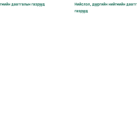
гмийн даатгалын газрууд
Нийслэл, дүүргийн нийгмийн даат
газрууд