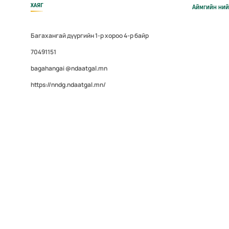
ХАЯГ
Аймгийн ний
Багахангай дүүргийн 1-р хороо 4-р байр
70491151
bagahangai @ndaatgal.mn
https://nndg.ndaatgal.mn/