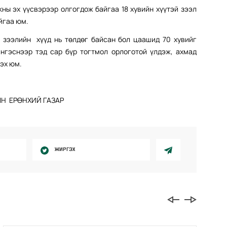
кны эх үүсвэрээр олгогдож байгаа 18 хувийн хүүтэй зээл
йгаа юм.
 зээлийн хүүд нь төлдөг байсан бол цаашид 70 хувийг
Ингэснээр тэд сар бүр тогтмол орлоготой үлдэж, ахмад
эх юм.
Н ЕРӨНХИЙ ГАЗАР
ЖИРГЭХ