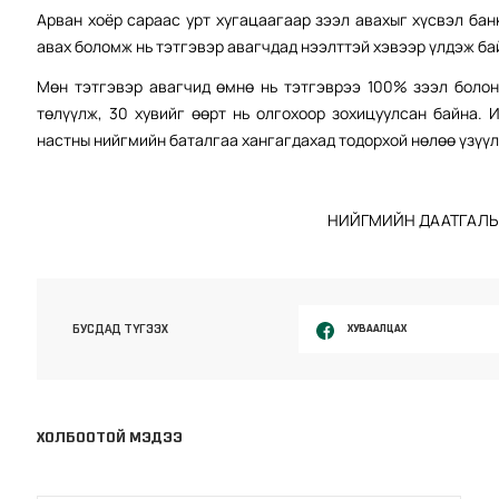
Арван хоёр сараас урт хугацаагаар зээл авахыг хүсвэл бан
авах боломж нь тэтгэвэр авагчдад нээлттэй хэвээр үлдэж ба
Мөн тэтгэвэр авагчид өмнө нь тэтгэврээ 100% зээл болон
төлүүлж, 30 хувийг өөрт нь олгохоор зохицуулсан байна. 
настны нийгмийн баталгаа хангагдахад тодорхой нөлөө үзүүл
НИЙГМИЙН ДААТГАЛЫ
ХУВААЛЦАХ
БУСДАД ТҮГЭЭХ
ХОЛБООТОЙ МЭДЭЭ