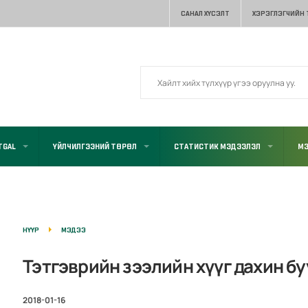
САНАЛ ХҮСЭЛТ
ХЭРЭГЛЭГЧИЙН
TGAL
ҮЙЛЧИЛГЭЭНИЙ ТӨРӨЛ
СТАТИСТИК МЭДЭЭЛЭЛ
МЭ
НҮҮР
МЭДЭЭ
Тэтгэврийн зээлийн хүүг дахин б
2018-01-16