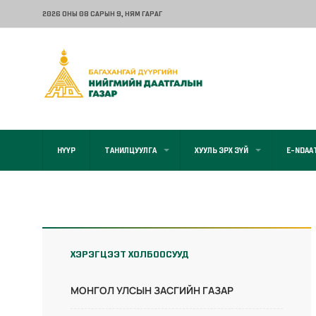
2026 ОНЫ 08 САРЫН 9
, НЯМ ГАРАГ
НҮҮР
ТАНИЛЦУУЛГА
ХУУЛЬ ЭРХ ЗҮЙ
E-NDAA
ХЭРЭГЦЭЭТ ХОЛБООСУУД
МОНГОЛ УЛСЫН ЗАСГИЙН ГАЗАР