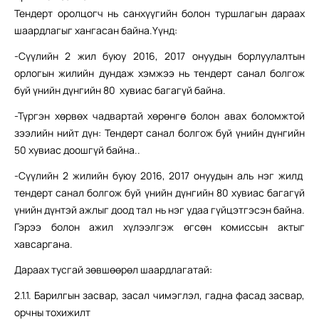
Тендерт оролцогч нь санхүүгийн болон туршлагын дараах
шаардлагыг хангасан байна.Үүнд:
-Сүүлийн 2 жил буюу 2016, 2017 онуудын борлуулалтын
орлогын жилийн дундаж хэмжээ нь тендерт санал болгож
буй үнийн дүнгийн 80 хувиас багагүй байна.
-Түргэн хөрвөх чадвартай хөрөнгө болон авах боломжтой
зээлийн нийт дүн: Тендерт санал болгож буй үнийн дүнгийн
50 хувиас доошгүй байна..
-Сүүлийн 2 жилийн буюу 2016, 2017 онуудын аль нэг жилд
тендерт санал болгож буй үнийн дүнгийн 80 хувиас багагүй
үнийн дүнтэй ажлыг доод тал нь нэг удаа гүйцэтгэсэн байна.
Гэрээ болон ажил хүлээлгэж өгсөн комиссын актыг
хавсаргана.
Дараах тусгай зөвшөөрөл шаардлагатай:
2.1.1. Барилгын засвар, засал чимэглэл, гадна фасад засвар,
орчны тохижилт