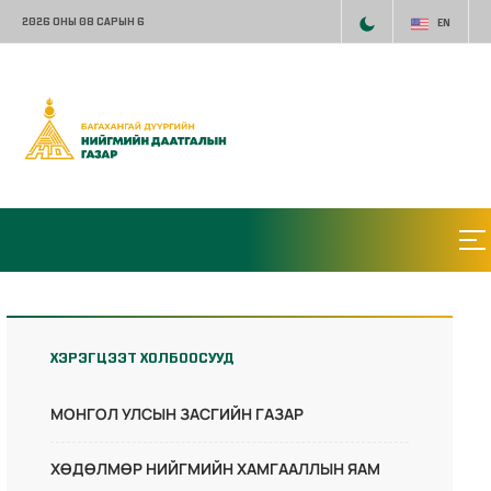
2026 ОНЫ 08 САРЫН 6
EN
ХЭРЭГЦЭЭТ ХОЛБООСУУД
МОНГОЛ УЛСЫН ЗАСГИЙН ГАЗАР
ХӨДӨЛМӨР НИЙГМИЙН ХАМГААЛЛЫН ЯАМ