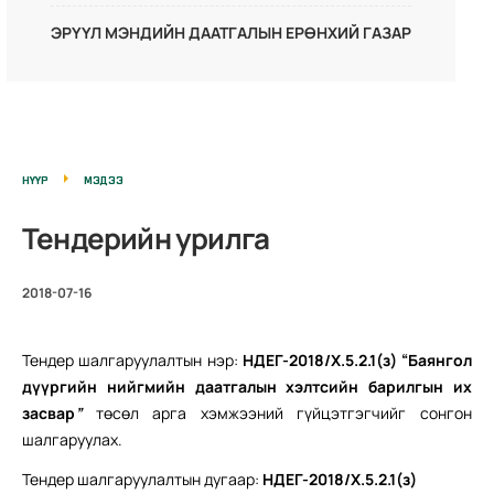
ЭРҮҮЛ МЭНДИЙН ДААТГАЛЫН ЕРӨНХИЙ ГАЗАР
НҮҮР
МЭДЭЭ
Тендерийн урилга
2018-07-16
Тендер шалгаруулалтын нэр:
НДЕГ-2018/Х.5.2.1(з) “Баянгол
дүүргийн нийгмийн даатгалын хэлтсийн барилгын их
засвар
”
төсөл арга хэмжээний гүйцэтгэгчийг сонгон
шалгаруулах.
Тендер шалгаруулалтын дугаар:
НДЕГ-2018/Х.5.2.1(з)