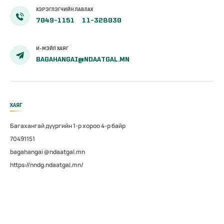
ХЭРЭГЛЭГЧИЙН ЛАВЛАХ
7049-1151
11-328030
И-МЭЙЛ ХАЯГ
BAGAHANGAI@NDAATGAL.MN
ХАЯГ
Багахангай дүүргийн 1-р хороо 4-р байр
70491151
bagahangai @ndaatgal.mn
https://nndg.ndaatgal.mn/