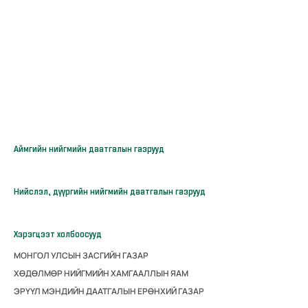
Аймгийн нийгмийн даатгалын газрууд
Нийслэл, дүүргийн нийгмийн даатгалын газрууд
Хэрэгцээт холбоосууд
МОНГОЛ УЛСЫН ЗАСГИЙН ГАЗАР
ХӨДӨЛМӨР НИЙГМИЙН ХАМГААЛЛЫН ЯАМ
ЭРҮҮЛ МЭНДИЙН ДААТГАЛЫН ЕРӨНХИЙ ГАЗАР