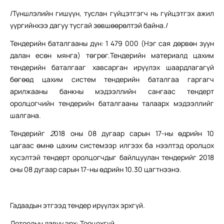
/Түншлэлийн гишүүн, туслан гүйцэтгэгч нь гүйцэтгэх ажил
үүргийнхээ дагуу тусгай зөвшөөрөлтэй байна./
Тендерийн баталгааны дүн: 1 479 000 (Нэг сая дөрвөн зуун
далан есөн мянга) төгрөг.Тендерийн материалд цахим
тендерийн баталгааг хавсарган ирүүлэх шаардлагагүй
бөгөөд цахим систем тендерийн баталгаа гаргагч
арилжааны банкны мэдээллийн сангаас тендерт
оролцогчийн тендерийн баталгааны талаарх мэдээллийг
шалгана.
Тендерийг
2
018 оны 08 дугаар сарын 17-ны өдрийн 10
цагаас өмнө цахим системээр илгээх ба нээлтэд оролцох
хүсэлтэй тендерт оролцогчдыг байлцуулан тендерийг 2018
оны 08 дугаар сарын 17-ны өдрийн 10.30 цагтнээнэ.
Гадаадын этгээд тендер ирүүлэх эрхгүй.
Дотоодын давуу эрх: Тооцохгүй