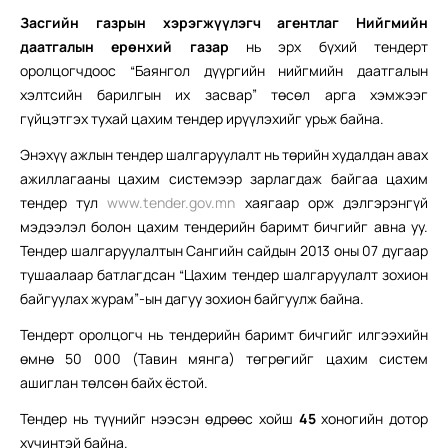
Засгийн газрын хэрэгжүүлэгч агентлаг Нийгмийн
даатгалын ерөнхий газар
нь эрх бүхий тендерт
оролцогчдоос “Баянгол дүүргийн нийгмийн даатгалын
хэлтсийн барилгын их засвар” төсөл арга хэмжээг
гүйцэтгэх тухай цахим тендер ирүүлэхийг урьж байна.
Энэхүү ажлын тендер шалгаруулалт нь төрийн худалдан авах
ажиллагааны цахим системээр зарлагдаж байгаа цахим
тендер тул
www.tender.gov.mn
хаягаар орж дэлгэрэнгүй
мэдээлэл болон цахим тендерийн баримт бичгийг авна уу.
Тендер шалгаруулалтын Сангийн сайдын 2013 оны 07 дугаар
тушаалаар батлагдсан “Цахим тендер шалгаруулалт зохион
байгуулах журам”-ын дагуу зохион байгуулж байна.
Тендерт оролцогч нь тендерийн баримт бичгийг илгээхийн
өмнө 50 000 (Тавин мянга) төгрөгийг цахим систем
ашиглан төлсөн байх ёстой.
Тендер нь түүнийг нээсэн өдрөөс хойш
45
хоногийн дотор
хүчинтэй байна.