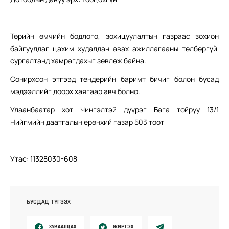
Төрийн өмчийн бодлого, зохицуулалтын газраас зохион
байгуулдаг цахим худалдан авах ажиллагааны төлбөргүй
сургалтанд хамрагдахыг зөвлөж байна.
Сонирхсон этгээд тендерийн баримт бичиг болон бусад
мэдээллийг доорх хаягаар авч болно.
Улаанбаатар хот Чингэлтэй дүүрэг Бага тойруу 13/1
Нийгмийн даатгалын ерөнхий газар 503 тоот
Утас: 11328030-608
БУСДАД ТҮГЭЭХ
ХУВААЛЦАХ
ЖИРГЭХ