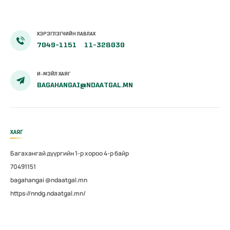
ХЭРЭГЛЭГЧИЙН ЛАВЛАХ
7049-1151
11-328030
И-МЭЙЛ ХАЯГ
BAGAHANGAI@NDAATGAL.MN
ХАЯГ
Багахангай дүүргийн 1-р хороо 4-р байр
70491151
bagahangai @ndaatgal.mn
https://nndg.ndaatgal.mn/