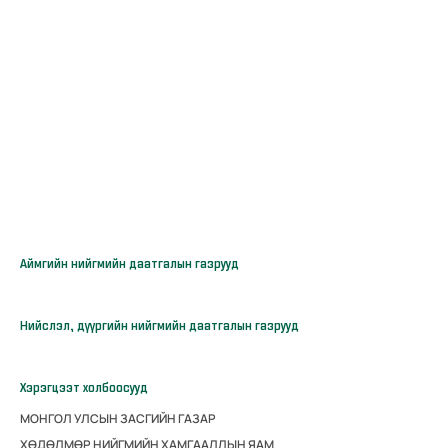
Аймгийн нийгмийн даатгалын газрууд
Нийслэл, дүүргийн нийгмийн даатгалын газрууд
Хэрэгцээт холбоосууд
МОНГОЛ УЛСЫН ЗАСГИЙН ГАЗАР
ХӨДӨЛМӨР НИЙГМИЙН ХАМГААЛЛЫН ЯАМ