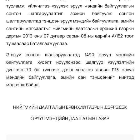
тусламж, үйлчилгээ үзүүлэх эрүүл мэндийн байгууллагын
сонгон шалгаруулалтыг зохион байгуулж сонгон
шалгаруулалтад тэнцсэн эрүүл мэндийн байгууллага, эмийн
сангийн жагсаалтыг Нийгмийн даатгалын ерөнхий газрын
даргын 2016 оны 07 дугаар сарын 08-ны өдрийн А/152 тоот
тушаалаар баталгаажууллаа.
Энэхүү сонгон шалгаруулалтад 1490 эрүүл мэндийн
байгууллага хүсэлт ирүүлснээс шалгуур үзүүлэлтийн
дүнгээр 70 ба түүнээс дээш үнэлгээ авсан 1113 эрүүл
мэндийн байгууллага, эмийн сан тэнцсэнийг нийтэд
мэдээлж байна.
НИЙГМИЙН ДААТГАЛЫН ЕРӨНХИЙ ГАЗРЫН ДЭРГЭДЭХ
ЭРҮҮЛ МЭНДИЙН ДААТГАЛЫН ГАЗАР