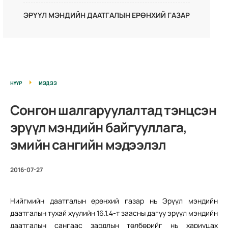
ЭРҮҮЛ МЭНДИЙН ДААТГАЛЫН ЕРӨНХИЙ ГАЗАР
НҮҮР
МЭДЭЭ
Сонгон шалгаруулалтад тэнцсэн
эрүүл мэндийн байгууллага,
эмийн сангийн мэдээлэл
2016-07-27
Нийгмийн даатгалын ерөнхий газар нь Эрүүл мэндийн
даатгалын тухай хуулийн 16.1.4-т заасны дагуу эрүүл мэндийн
даатгалын сангаас зардлын төлбөрийг нь хариуцах