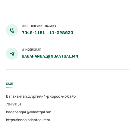
аймгуудад
дахин
магадлал
зохион
ХЭРЭГЛЭГЧИЙН ЛАВЛАХ
байгуулав
7049-1151
11-328030
И-МЭЙЛ ХАЯГ
BAGAHANGAI@NDAATGAL.MN
ХАЯГ
Багахангай дүүргийн 1-р хороо 4-р байр
70491151
bagahangai @ndaatgal.mn
https://nndg.ndaatgal.mn/