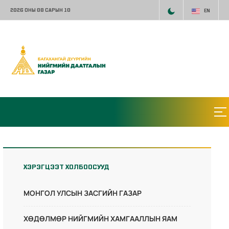
2026 ОНЫ 08 САРЫН 10
EN
ХЭРЭГЦЭЭТ ХОЛБООСУУД
МОНГОЛ УЛСЫН ЗАСГИЙН ГАЗАР
ХӨДӨЛМӨР НИЙГМИЙН ХАМГААЛЛЫН ЯАМ