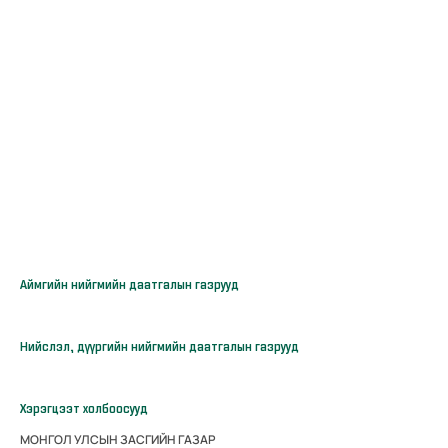
Аймгийн нийгмийн даатгалын газрууд
Нийслэл, дүүргийн нийгмийн даатгалын газрууд
Хэрэгцээт холбоосууд
МОНГОЛ УЛСЫН ЗАСГИЙН ГАЗАР