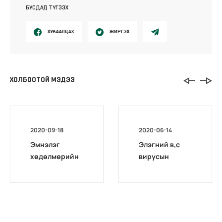
БУСДАД ТҮГЭЭХ
ХУВААЛЦАХ
ЖИРГЭХ
ХОЛБООТОЙ МЭДЭЭ
2020-09-18
2020-06-14
Эмнэлэг
Элэгний в,с
хөдөлмөрийн
вирусын
магадлах төв
оношилгоо,
комиссоос
шинжилгээний
Архангай,
талаарх НДҮЗ-
Дархан-уул,
ийн тогтоол
Хөвсгөл