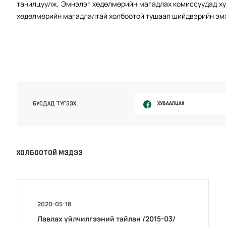
танилцуулж, Эмнэлэг хөдөлмөрийн магадлах комиссуудад ху
хөдөлмөрийн магадлалтай холбоотой тушаал шийдвэрийн эмх
ХУВААЛЦАХ
БУСДАД ТҮГЭЭХ
ХОЛБООТОЙ МЭДЭЭ
2020-05-18
Лавлах үйлчилгээний тайлан /2015-03/