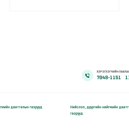
ХЭРЭГЛЭГЧИЙН ЛАВЛА
7049-1151
1
гмийн даатгалын газрууд
Нийслэл, дүүргийн нийгмийн даат
газрууд