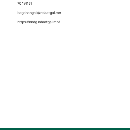
70491151
bagahangai @ndaatgal.mn
https://nndg.ndaatgal.mn/