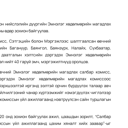
он нийслэлийн дүүргийн Эмнэлэг хөдөлмөрийн магадлах
ны өдөр зохион байгуулав.
мисс, Сэтгэцийн болон Мэргэжлээс шалтгаалсан өвчний
йн Багануур, Баянгол, Баянзүрх, Налайх, Сүхбаатар,
н даатгалын хэлтсийн дэргэдэх Эмнэлэг хөдөлмөрийн
л нийт 40 гаруй эмч, мэргэжилтнүүд оролцов.
вчний Эмнэлэг хөдөлмөрийн магадлах салбар комисс,
эргэдэх Эмнэлэг хөдөлмөрийн магадлах комиссоос
бэрхшээлтэй иргэнд ээлтэй орчин бүрдүүлэх талаар авч
үйлчилгээний чанар хүртээмжийг нэмэгдүүлэх чиглэлээр
, комиссын үйл ажиллагаанд нэвтрүүлсэн сайн туршлагын
0 онд зохион байгуулах ажил, цаашдын зорилт, “Салбар
ссын үйл ажиллагаанд цахим хяналт хийх заавар”-ыг