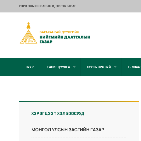
2026 ОНЫ 08 САРЫН 6
, ПҮРЭВ ГАРАГ
НҮҮР
ТАНИЛЦУУЛГА
ХУУЛЬ ЭРХ ЗҮЙ
E-NDAA
ХЭРЭГЦЭЭТ ХОЛБООСУУД
МОНГОЛ УЛСЫН ЗАСГИЙН ГАЗАР