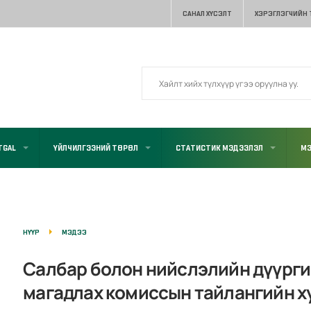
САНАЛ ХҮСЭЛТ
ХЭРЭГЛЭГЧИЙН
TGAL
ҮЙЛЧИЛГЭЭНИЙ ТӨРӨЛ
СТАТИСТИК МЭДЭЭЛЭЛ
МЭ
НҮҮР
МЭДЭЭ
Салбар болон нийслэлийн дүүрг
магадлах комиссын тайлангийн х