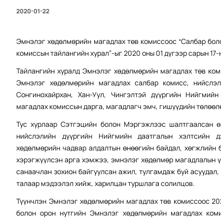
2020-01-22
Эмнэлэг хөдөлмөрийн магадлах төв комиссоос “Салбар бол
комиссын тайлангийн хурал”-ыг 2020 оны 01 дүгээр сарын 17-
Тайлангийн хуралд Эмнэлэг хөдөлмөрийн магадлах төв ко
Эмнэлэг хөдөлмөрийн магадлах салбар комисс, нийслэли
Сонгинохайрхан, Хан-Уул, Чингэлтэй дүүргийн Нийгмий
магадлах комиссын дарга, магадлагч эмч, гишүүдийн төлөөлө
Тус хурлаар Сэтгэцийн болон Мэргэжлээс шалтгаалсан ө
нийслэлийн дүүргийн Нийгмийн даатгалын хэлтсийн д
хөдөлмөрийн чадвар алдалтын өнөөгийн байдал, хөгжлийн 
хэрэгжүүлсэн арга хэмжээ, эмнэлэг хөдөлмөр магадлалын 
санаачлан зохион байгуулсан ажил, тулгамдаж буй асуудал
талаар мэдээлэл хийж, харилцан туршлага солилцов.
Түүнчлэн Эмнэлэг хөдөлмөрийн магадлах төв комиссоос 202
болон орон нутгийн Эмнэлэг хөдөлмөрийн магадлах коми