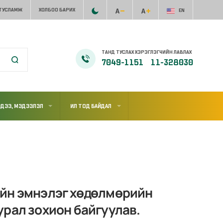
 ТУСЛАМЖ
ХОЛБОО БАРИХ
EN
ТАНД ТУСЛАХ ХЭРЭГЛЭГЧИЙН ЛАВЛАХ
7049-1151
11-328030
ДЭЭ, МЭДЭЭЛЭЛ
ИЛ ТОД БАЙДАЛ
ийн эмнэлэг хөдөлмөрийн
урал зохион байгуулав.