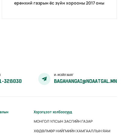
ерөнхий газрын ёс зүйн хорооны 2017 оны
тайлан
Х
И-МЭЙЛ ХАЯГ
1-328030
BAGAHANGAI@NDAATGAL.MN
галын
Хэрэгцээт холбоосууд
МОНГОЛ УЛСЫН ЗАСГИЙН ГАЗАР
ХӨДӨЛМӨР НИЙГМИЙН ХАМГААЛЛЫН ЯАМ