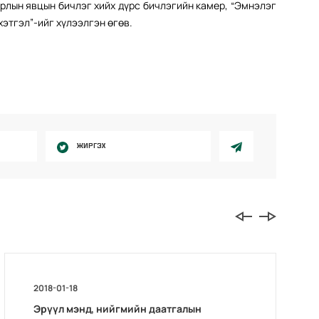
рлын явцын бичлэг хийх дүрс бичлэгийн камер, “Эмнэлэг
этгэл”-ийг хүлээлгэн өгөв.
ЖИРГЭХ
2018-01-18
Эрүүл мэнд, нийгмийн даатгалын