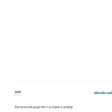
ХАЯГ
Аймгийн ний
Багахангай дүүргийн 1-р хороо 4-р байр