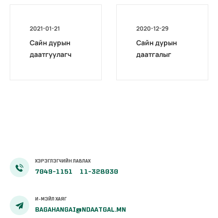
2021-01-21
2020-12-29
Сайн дурын
Сайн дурын
даатгуулагч
даатгалыг
эхийн
бүрэн
жирэмсний
цахимжууллаа.
болон
амаржсаны
тэтгэмжийг
100 хувиар
олгож эхэллээ
ХЭРЭГЛЭГЧИЙН ЛАВЛАХ
7049-1151
11-328030
И-МЭЙЛ ХАЯГ
BAGAHANGAI@NDAATGAL.MN