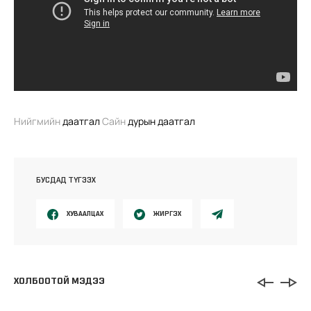
Нийгмийн
даатгал
Сайн
дурын даатгал
БУСДАД ТҮГЭЭХ
ХУВААЛЦАХ
ЖИРГЭХ
ХОЛБООТОЙ МЭДЭЭ