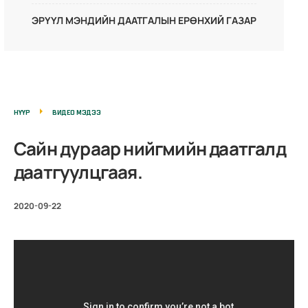
ЭРҮҮЛ МЭНДИЙН ДААТГАЛЫН ЕРӨНХИЙ ГАЗАР
НҮҮР
ВИДЕО МЭДЭЭ
Сайн дураар нийгмийн даатгалд
даатгуулцгаая.
2020-09-22