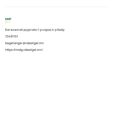
ХАЯГ
Багахангай дүүргийн 1-р хороо 4-р байр
70491151
bagahangai @ndaatgal.mn
https://nndg.ndaatgal.mn/