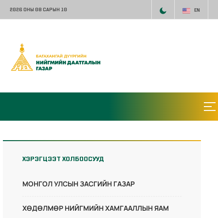
2026 ОНЫ 08 САРЫН 10
EN
ХЭРЭГЦЭЭТ ХОЛБООСУУД
МОНГОЛ УЛСЫН ЗАСГИЙН ГАЗАР
ХӨДӨЛМӨР НИЙГМИЙН ХАМГААЛЛЫН ЯАМ