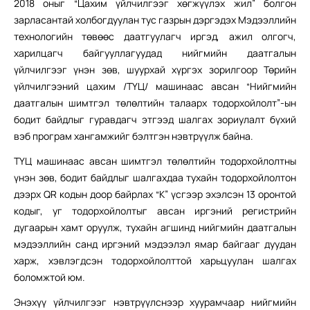
2018 оныг “Цахим үйлчилгээг хөгжүүлэх жил” болгон
зарласантай холбогдуулан тус газрын дэргэдэх Мэдээллийн
технологийн төвөөс даатгуулагч иргэд, ажил олгогч,
харилцагч байгууллагуудад нийгмийн даатгалын
үйлчилгээг үнэн зөв, шуурхай хүргэх зорилгоор Төрийн
үйлчилгээний цахим /ТҮЦ/ машинаас авсан “Нийгмийн
даатгалын шимтгэл төлөлтийн талаарх тодорхойлолт”-ын
бодит байдлыг гуравдагч этгээд шалгах зориулалт бүхий
вэб програм хангамжийг бэлтгэн нэвтрүүлж байна.
ТҮЦ машинаас авсан шимтгэл төлөлтийн тодорхойлолтны
үнэн зөв, бодит байдлыг шалгахдаа тухайн тодорхойлолтон
дээрх QR кодын доор байрлах “К” үсгээр эхэлсэн 13 оронтой
кодыг, уг тодорхойлолтыг авсан иргэний регистрийн
дугаарын хамт оруулж, тухайн агшинд нийгмийн даатгалын
мэдээллийн санд иргэний мэдээлэл ямар байгааг дуудан
харж, хэвлэгдсэн тодорхойлолттой харьцуулан шалгах
боломжтой юм.
Энэхүү үйлчилгээг нэвтрүүлснээр хуурамчаар нийгмийн