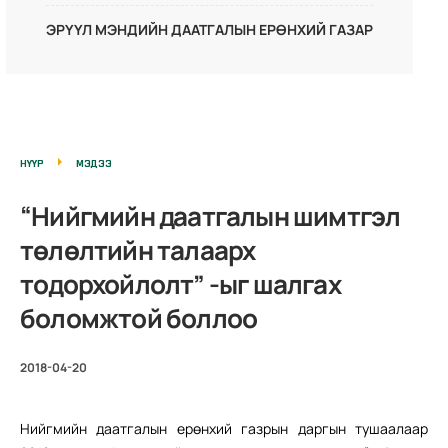
ЭРҮҮЛ МЭНДИЙН ДААТГАЛЫН ЕРӨНХИЙ ГАЗАР
НҮҮР
МЭДЭЭ
“Нийгмийн даатгалын шимтгэл
төлөлтийн талаарх
тодорхойлолт” -ыг шалгах
боломжтой боллоо
2018-04-20
Нийгмийн даатгалын ерөнхий газрын даргын тушаалаар