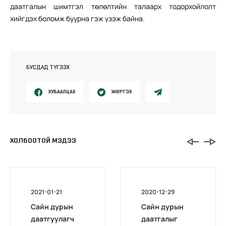
даатгалын шимтгэл төлөлтийн талаарх тодорхойлолт
хийгдэх боломж буурна гэж үзэж байна.
БУСДАД ТҮГЭЭХ
ХУВААЛЦАХ
ЖИРГЭХ
ХОЛБООТОЙ МЭДЭЭ
2021-01-21
2020-12-29
Сайн дурын
Сайн дурын
даатгуулагч
даатгалыг