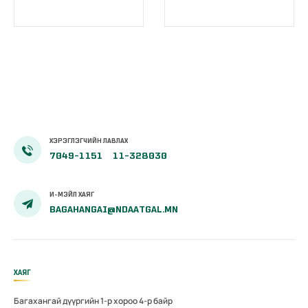
эхийн
бүрэн
жирэмсний
цахимжууллаа.
болон
амаржсаны
тэтгэмжийг
100 хувиар
олгож эхэллээ
ХЭРЭГЛЭГЧИЙН ЛАВЛАХ
7049-1151
11-328030
И-МЭЙЛ ХАЯГ
BAGAHANGAI@NDAATGAL.MN
ХАЯГ
Багахангай дүүргийн 1-р хороо 4-р байр