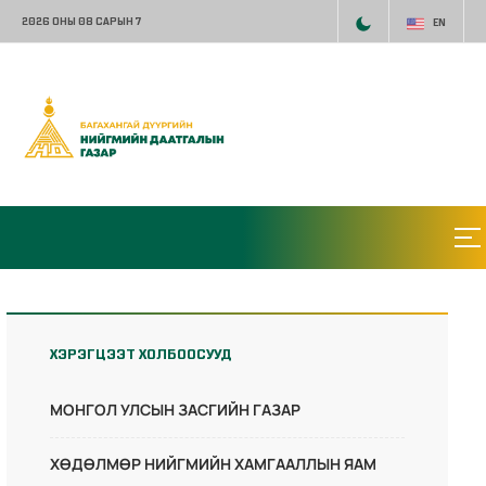
2026 ОНЫ 08 САРЫН 7
EN
ХЭРЭГЦЭЭТ ХОЛБООСУУД
МОНГОЛ УЛСЫН ЗАСГИЙН ГАЗАР
ХӨДӨЛМӨР НИЙГМИЙН ХАМГААЛЛЫН ЯАМ