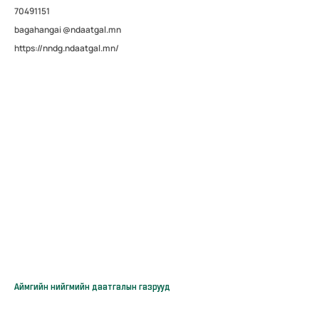
70491151
bagahangai @ndaatgal.mn
https://nndg.ndaatgal.mn/
Аймгийн нийгмийн даатгалын газрууд