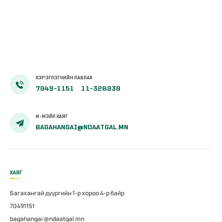
өөрчлөлт
ХЭРЭГЛЭГЧИЙН ЛАВЛАХ
7049-1151
11-328030
И-МЭЙЛ ХАЯГ
BAGAHANGAI@NDAATGAL.MN
ХАЯГ
Багахангай дүүргийн 1-р хороо 4-р байр
70491151
bagahangai @ndaatgal.mn