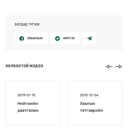
БУСДАД ТҮГЭЭХ
ХУВААЛЦАХ
ЖИРГЭХ
ХОЛБООТОЙ МЭДЭЭ
2019-01-10
2015-12-04
Нийгмийн
Хамтын
даатгалын
тэтгэврийн
тухай хуулинд
тухай хууль
орсон
батлагдлаа