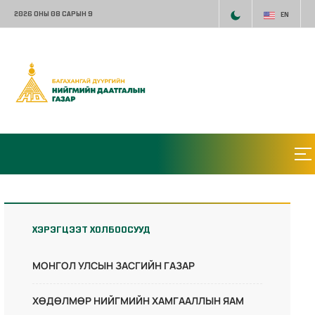
2026 ОНЫ 08 САРЫН 9
EN
ХЭРЭГЦЭЭТ ХОЛБООСУУД
МОНГОЛ УЛСЫН ЗАСГИЙН ГАЗАР
ХӨДӨЛМӨР НИЙГМИЙН ХАМГААЛЛЫН ЯАМ