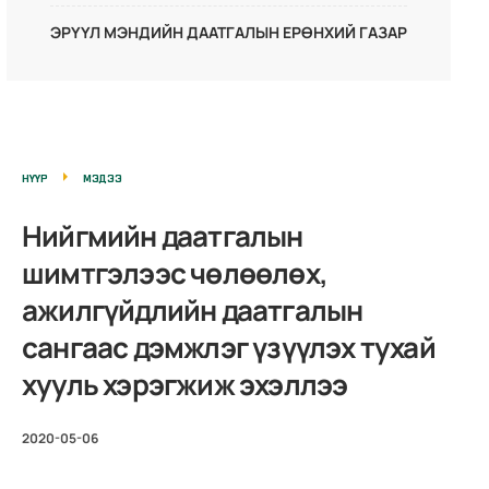
ЭРҮҮЛ МЭНДИЙН ДААТГАЛЫН ЕРӨНХИЙ ГАЗАР
НҮҮР
МЭДЭЭ
Нийгмийн даатгалын
шимтгэлээс чөлөөлөх,
ажилгүйдлийн даатгалын
сангаас дэмжлэг үзүүлэх тухай
хууль хэрэгжиж эхэллээ
2020-05-06