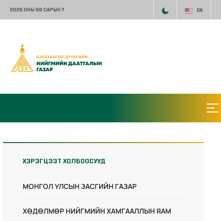
2026 ОНЫ 08 САРЫН 7
EN
ХЭРЭГЦЭЭТ ХОЛБООСУУД
МОНГОЛ УЛСЫН ЗАСГИЙН ГАЗАР
ХӨДӨЛМӨР НИЙГМИЙН ХАМГААЛЛЫН ЯАМ