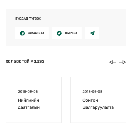
БУСДАД ТҮГЭЭХ
ХУВААЛЦАХ
ЖИРГЭХ
ХОЛБООТОЙ МЭДЭЭ
2018-09-06
2018-06-08
Нийгмийн
Сонгон
даатгалын
шалгаруулалта
шилдэг
д тэнцсэн
шимтгэл
сургалтын
төлөгч, ажил
байгууллагууд