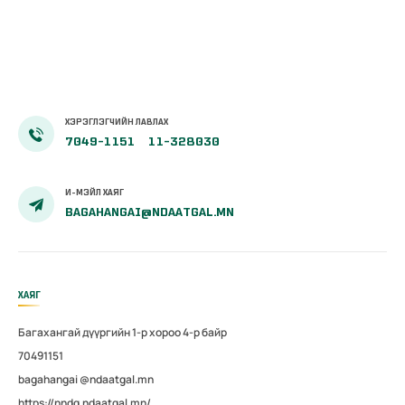
олгогчийг
ын нэрс
шалгарууллаа
ХЭРЭГЛЭГЧИЙН ЛАВЛАХ
7049-1151
11-328030
И-МЭЙЛ ХАЯГ
BAGAHANGAI@NDAATGAL.MN
ХАЯГ
Багахангай дүүргийн 1-р хороо 4-р байр
70491151
bagahangai @ndaatgal.mn
https://nndg.ndaatgal.mn/