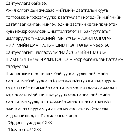
байгууллага байжээ.
Ажил олгогчдын дундаас Нийгмийн даатгалын хууль
тогтоомжийг хэрэгжүүлж, даатгуулагч иргэдийн нийгмийн
баталгааг ханган, нийгэм эдийн засгийн хөгжилд үнэтэй
хувь нэмэр оруулсан шимтгэл төлөгч 11 байгууллагыг
шалгаруулж “ҮНДЭСНИЙ ТЭРГҮҮЛЭГЧ АЖИЛ ОЛГОГЧ-
НИЙГМИЙН ДААТГАЛЫН ШИМТГЭЛ ТӨЛӨГЧ”-өөр, 50
байгууллагыг шалгаруулж “НИЙСЛЭЛИЙН ШИЛДЭГ
ШИМТГЭЛ ТӨЛӨГЧ АЖИЛ ОЛГОГЧ”-оор өргөмжлөн батламж
гардууллаа.
Шилдэг шимтгэл төлөгч байгууллагуудыг нийгмийн
даатгалын байгууллага бүтэн жилийн турш алдаршуулж,
дүүргүүдийн нийгмийн даатгалын хэлтсүүдээр дараалал
харгалзахгүй үйлчилгээ үзүүлэхээс гадна, нийгмийн
даатгалын хууль, тогтоомжийн хяналт шалгалтын үйл
ажиллагаа явуулахгүй итгэл хүлээлгэх юм. Энэ оны
үндэсний шилдэг 11 ажил олгогчоор:
-“Эрдэнэт үйлдвэр” ХХК
-“Оюу толгой” ХХК