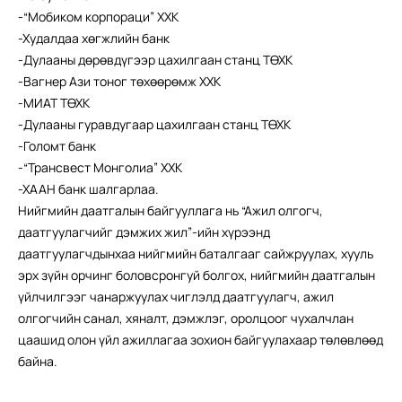
-“Мобиком корпораци” ХХК
-Худалдаа хөгжлийн банк
-Дулааны дөрөвдүгээр цахилгаан станц ТӨХК
-Вагнер Ази тоног төхөөрөмж ХХК
-МИАТ ТӨХК
-Дулааны гуравдугаар цахилгаан станц ТӨХК
-Голомт банк
-“Трансвест Монголиа” ХХК
-ХААН банк шалгарлаа.
Нийгмийн даатгалын байгууллага нь “Ажил олгогч,
даатгуулагчийг дэмжих жил”-ийн хүрээнд
даатгуулагчдынхаа нийгмийн баталгааг сайжруулах, хууль
эрх зүйн орчинг боловсронгуй болгох, нийгмийн даатгалын
үйлчилгээг чанаржуулах чиглэлд даатгуулагч, ажил
олгогчийн санал, хяналт, дэмжлэг, оролцоог чухалчлан
цаашид олон үйл ажиллагаа зохион байгуулахаар төлөвлөөд
байна.