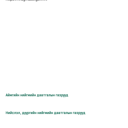
Аймгийн нийгмийн даатгалын газрууд
Нийслэл, дүүргийн нийгмийн даатгалын газрууд