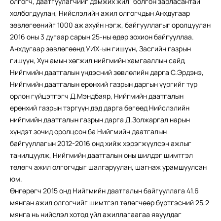
олгогч, даатгуулагчийг дэмжих жил” болгон зарласантай
холбогдуулан, Нийслэлийн ажил олгогчдын Анхдугаар
зөвлөгөөнийг 1000 аж ахуйн нэгж, байгууллагыг оролцуулан
2016 оны 3 дугаар сарын 25-ны өдөр зохион байгууллаа.
Анхдугаар зөвлөгөөнд УИХ-ын гишүүн, Засгийн газрын
гишүүн, Хүн амын хөгжил нийгмийн хамгааллын сайд,
Нийгмийн даатгалын үндэсний зөвлөлийн дарга С.Эрдэнэ,
Нийгмийн даатгалын ерөнхий газрын даргын үүргийг түр
орлон гүйцэтгэгч Д.Мэндбаяр, Нийгмийн даатгалын
ерөнхий газрын тэргүүн дэд дарга бөгөөд Нийслэлийн
нийгмийн даатгалын газрын дарга Д.Золжаргал нарын
хүндэт зочид оролцсон ба Нийгмийн даатгалын
байгууллагын 2012-2016 онд хийж хэрэгжүүлсэн ажлыг
танилцуулж, Нийгмийн даатгалын оны шилдэг шимтгэл
төлөгч ажил олгогчдыг шалгаруулан, шагнаж урамшуулсан
юм.
Өнгөрөгч 2015 онд Нийгмийн даатгалын байгууллага 41.6
мянган ажил олгогчийг шимтгэл төлөгчөөр бүртгэсний 25,2
мянга нь нийслэл хотод үйл ажиллагаагаа явуулдаг