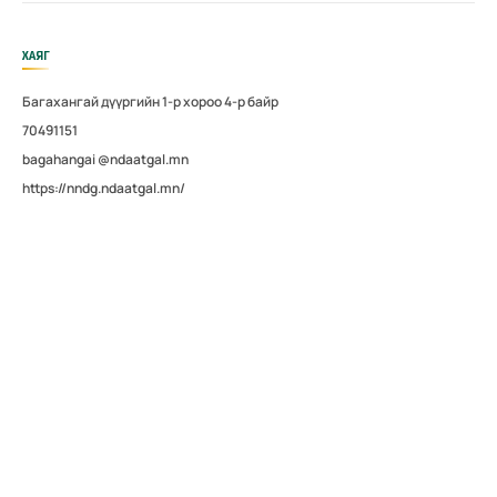
ХАЯГ
Багахангай дүүргийн 1-р хороо 4-р байр
70491151
bagahangai @ndaatgal.mn
https://nndg.ndaatgal.mn/