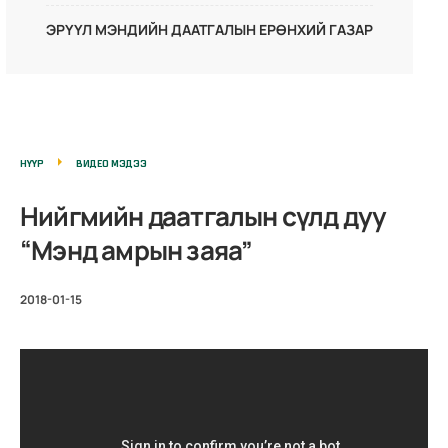
ЭРҮҮЛ МЭНДИЙН ДААТГАЛЫН ЕРӨНХИЙ ГАЗАР
НҮҮР
ВИДЕО МЭДЭЭ
Нийгмийн даатгалын сүлд дуу
“Мэнд амрын заяа”
2018-01-15