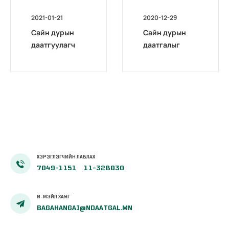
2021-01-21
2020-12-29
Сайн дурын
Сайн дурын
даатгуулагч
даатгалыг
эхийн
бүрэн
жирэмсний
цахимжууллаа.
болон
амаржсаны
тэтгэмжийг
100 хувиар
олгож эхэллээ
ХЭРЭГЛЭГЧИЙН ЛАВЛАХ
7049-1151
11-328030
И-МЭЙЛ ХАЯГ
BAGAHANGAI@NDAATGAL.MN