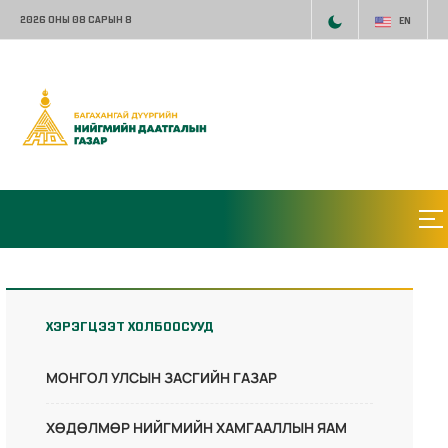
2026 ОНЫ 08 САРЫН 8
EN
ХЭРЭГЦЭЭТ ХОЛБООСУУД
МОНГОЛ УЛСЫН ЗАСГИЙН ГАЗАР
ХӨДӨЛМӨР НИЙГМИЙН ХАМГААЛЛЫН ЯАМ