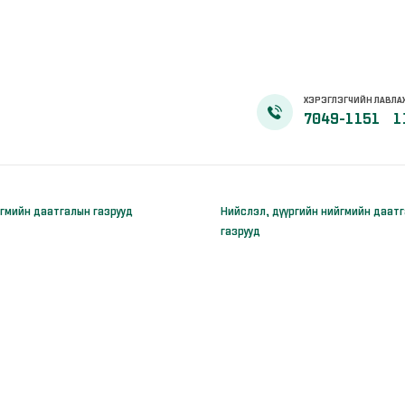
ХЭРЭГЛЭГЧИЙН ЛАВЛА
7049-1151
1
гмийн даатгалын газрууд
Нийслэл, дүүргийн нийгмийн даат
газрууд