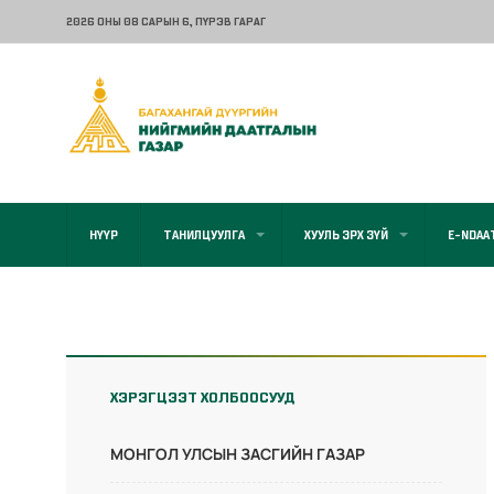
2026 ОНЫ 08 САРЫН 6
, ПҮРЭВ ГАРАГ
НҮҮР
ТАНИЛЦУУЛГА
ХУУЛЬ ЭРХ ЗҮЙ
E-NDAA
ХЭРЭГЦЭЭТ ХОЛБООСУУД
МОНГОЛ УЛСЫН ЗАСГИЙН ГАЗАР