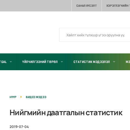
САНАЛ ХҮСЭЛТ
ХЭРЭГЛЭГЧИЙН
TGAL
ҮЙЛЧИЛГЭЭНИЙ ТӨРӨЛ
СТАТИСТИК МЭДЭЭЛЭЛ
МЭ
НҮҮР
ВИДЕО МЭДЭЭ
Нийгмийн даатгалын статистик
2019-07-04