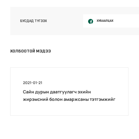
ХУВААЛЦАХ
БУСДАД ТҮГЭЭХ
ХОЛБООТОЙ МЭДЭЭ
2021-01-21
Сайн дурын даатгуулагч эхийн
жирэмсний болон амаржсаны тэтгэмжийг
100 хувиар олгож эхэллээ