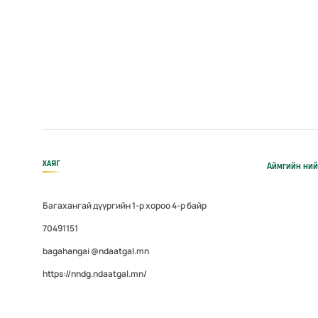
ХАЯГ
Аймгийн ний
Багахангай дүүргийн 1-р хороо 4-р байр
70491151
bagahangai @ndaatgal.mn
https://nndg.ndaatgal.mn/