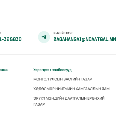
Х
И-МЭЙЛ ХАЯГ
1-328030
BAGAHANGAI@NDAATGAL.MN
галын
Хэрэгцээт холбоосууд
МОНГОЛ УЛСЫН ЗАСГИЙН ГАЗАР
ХӨДӨЛМӨР НИЙГМИЙН ХАМГААЛЛЫН ЯАМ
ЭРҮҮЛ МЭНДИЙН ДААТГАЛЫН ЕРӨНХИЙ
ГАЗАР