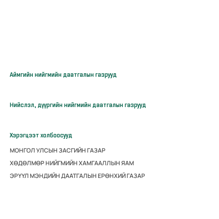
Аймгийн нийгмийн даатгалын газрууд
Нийслэл, дүүргийн нийгмийн даатгалын газрууд
Хэрэгцээт холбоосууд
МОНГОЛ УЛСЫН ЗАСГИЙН ГАЗАР
ХӨДӨЛМӨР НИЙГМИЙН ХАМГААЛЛЫН ЯАМ
ЭРҮҮЛ МЭНДИЙН ДААТГАЛЫН ЕРӨНХИЙ ГАЗАР