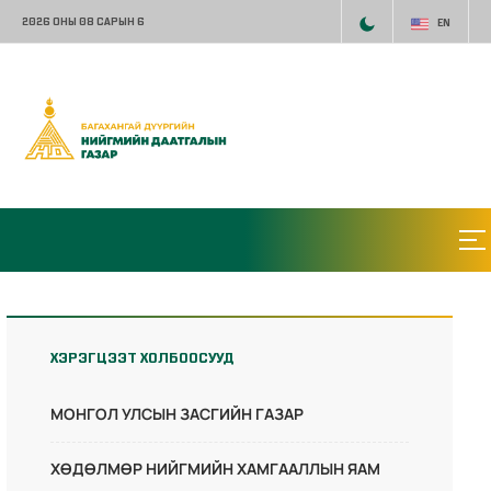
2026 ОНЫ 08 САРЫН 6
EN
ХЭРЭГЦЭЭТ ХОЛБООСУУД
МОНГОЛ УЛСЫН ЗАСГИЙН ГАЗАР
ХӨДӨЛМӨР НИЙГМИЙН ХАМГААЛЛЫН ЯАМ