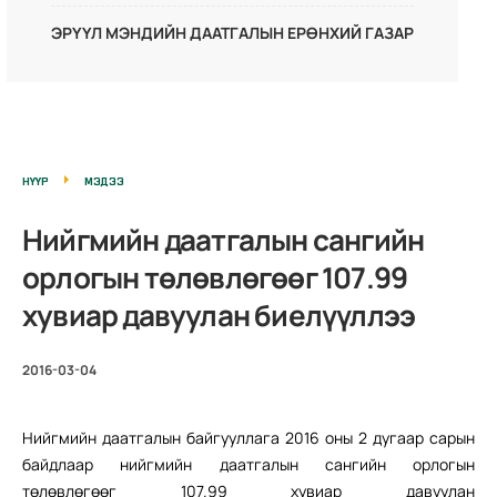
ЭРҮҮЛ МЭНДИЙН ДААТГАЛЫН ЕРӨНХИЙ ГАЗАР
НҮҮР
МЭДЭЭ
Нийгмийн даатгалын сангийн
орлогын төлөвлөгөөг 107.99
хувиар давуулан биелүүллээ
2016-03-04
Нийгмийн даатгалын байгууллага 2016 оны 2 дугаар сарын
байдлаар нийгмийн даатгалын сангийн орлогын
төлөвлөгөөг 107.99 хувиар давуулан