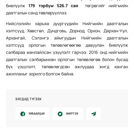
биелүүлж
179
тэрбум
526
.
7
сая
төгрөгийг нийгмийн
даатгалын санд төвлөрүүллээ.
Нийслэлийн харъяа дүүргүүдийн Нийгмийн даатгалын
хэлтсүүд, Хөвсгөл, Дундговь, Дорнод, Орхон, Дархан-Уул,
Архангай, Сэлэнгэ аймгуудын Нийгмийн даатгалын
хэлтсүүд орлогын төлөвлөгөөгөө давуулан биелүүлж
салбараа манлайлсан үзүүлэлт гарчээ. 2016 онд нийгмийн
даатгалын салбарынхан орлогын төлөвлөгөө болон бусад
бүх үзүүлэлт, төлөвлөгдсөн ажлуудаа жигд ханган
ажиллахыг зорилго болгож байна.
БУСДАД ТҮГЭЭХ
ХУВААЛЦАХ
ЖИРГЭХ