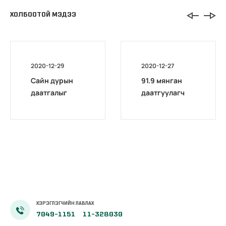
ХОЛБООТОЙ МЭДЭЭ
2020-12-29
2020-12-27
Сайн дурын
91.9 мянган
даатгалыг
даатгуулагч
бүрэн
нийгмийн
цахимжууллаа.
даатгалын
лавлагаагаа
цахимаар
авчээ
ХЭРЭГЛЭГЧИЙН ЛАВЛАХ
7049-1151
11-328030