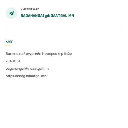
И-МЭЙЛ ХАЯГ
BAGAHANGAI@NDAATGAL.MN
ХАЯГ
Багахангай дүүргийн 1-р хороо 4-р байр
70491151
bagahangai @ndaatgal.mn
https://nndg.ndaatgal.mn/