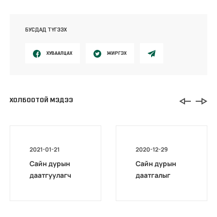
БУСДАД ТҮГЭЭХ
ХУВААЛЦАХ
ЖИРГЭХ
ХОЛБООТОЙ МЭДЭЭ
2021-01-21
2020-12-29
Сайн дурын
Сайн дурын
даатгуулагч
даатгалыг
эхийн
бүрэн
жирэмсний
цахимжууллаа.
болон