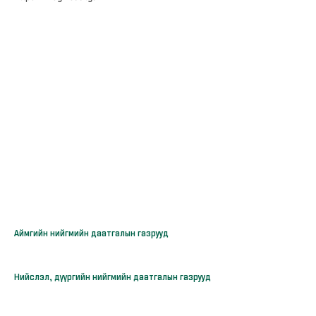
Аймгийн нийгмийн даатгалын газрууд
Нийслэл, дүүргийн нийгмийн даатгалын газрууд