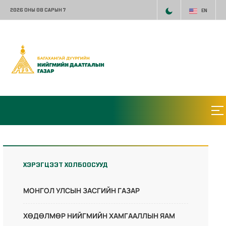
2026 ОНЫ 08 САРЫН 7
EN
ХЭРЭГЦЭЭТ ХОЛБООСУУД
МОНГОЛ УЛСЫН ЗАСГИЙН ГАЗАР
ХӨДӨЛМӨР НИЙГМИЙН ХАМГААЛЛЫН ЯАМ