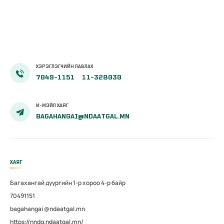
амаржсаны
тэтгэмжийг
100 хувиар
олгож эхэллээ
ХЭРЭГЛЭГЧИЙН ЛАВЛАХ
7049-1151
11-328030
И-МЭЙЛ ХАЯГ
BAGAHANGAI@NDAATGAL.MN
ХАЯГ
Багахангай дүүргийн 1-р хороо 4-р байр
70491151
bagahangai @ndaatgal.mn
https://nndg.ndaatgal.mn/