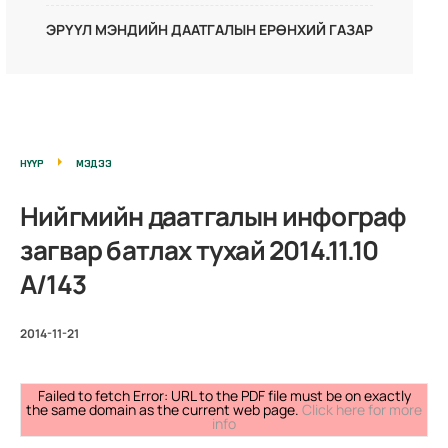
ЭРҮҮЛ МЭНДИЙН ДААТГАЛЫН ЕРӨНХИЙ ГАЗАР
НҮҮР
МЭДЭЭ
Нийгмийн даатгалын инфограф
загвар батлах тухай 2014.11.10
А/143
2014-11-21
Failed to fetch Error: URL to the PDF file must be on exactly
the same domain as the current web page.
Click here for more
info