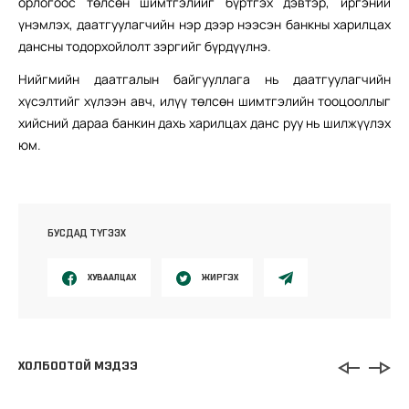
орлогоос төлсөн шимтгэлийг бүртгэх дэвтэр, иргэний
үнэмлэх, даатгуулагчийн нэр дээр нээсэн банкны харилцах
дансны тодорхойлолт зэргийг бүрдүүлнэ.
Нийгмийн даатгалын байгууллага нь даатгуулагчийн
хүсэлтийг хүлээн авч, илүү төлсөн шимтгэлийн тооцооллыг
хийсний дараа банкин дахь харилцах данс руу нь шилжүүлэх
юм.
БУСДАД ТҮГЭЭХ
ХУВААЛЦАХ
ЖИРГЭХ
ХОЛБООТОЙ МЭДЭЭ