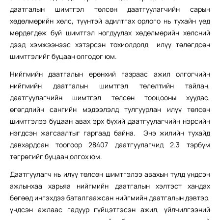
даатгалын шимтгэл төлсөн даатгуулагчийн сарын
хөдөлмөрийн хөлс, түүнтэй адилтгах орлого нь тухайн үед
мөрдөгдөж буй шимтгэл ногдуулах хөдөлмөрийн хөлсний
дээд хэмжээнээс хэтэрсэн тохиолдолд илүү төлөгдсөн
шимтгэлийг буцаан олгодог юм.
Нийгмийн даатгалын ерөнхий газраас ажил олгогчийн
нийгмийн даатгалын шимтгэл төлөлтийн тайлан,
даатгуулагчийн шимтгэл төлсөн тооцооны хуудас,
өгөгдлийн сангийн мэдээлэлд тулгуурлан илүү төлсөн
шимтгэлээ буцаан авах эрх бүхий даатгуулагчийн нэрсийн
нэгдсэн жагсаалтыг гаргаад байна. Энэ жилийн тухайд
давхардсан тоогоор 28407 даатгуулагчид 2.3 тэрбум
төгрөгийг буцаан олгох юм.
Даатгуулагч нь илүү төлсөн шимтгэлээ авахын тулд үндсэн
ажлынхаа харьяа нийгмийн даатгалын хэлтэст хандах
бөгөөд ингэхдээ баталгаажсан нийгмийн даатгалын дэвтэр,
үндсэн ажлаас гадуур гүйцэтгэсэн ажил, үйлчилгээний