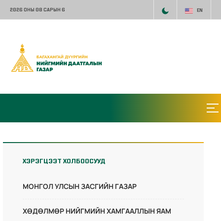
2026 ОНЫ 08 САРЫН 6
EN
ХЭРЭГЦЭЭТ ХОЛБООСУУД
МОНГОЛ УЛСЫН ЗАСГИЙН ГАЗАР
ХӨДӨЛМӨР НИЙГМИЙН ХАМГААЛЛЫН ЯАМ