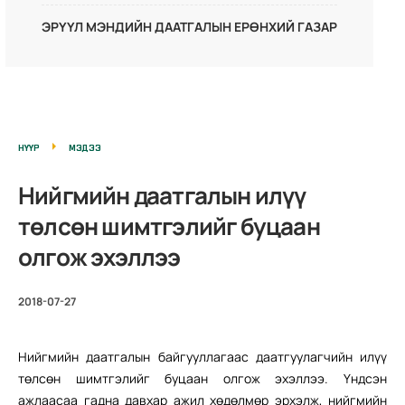
ЭРҮҮЛ МЭНДИЙН ДААТГАЛЫН ЕРӨНХИЙ ГАЗАР
НҮҮР
МЭДЭЭ
Нийгмийн даатгалын илүү
төлсөн шимтгэлийг буцаан
олгож эхэллээ
2018-07-27
Нийгмийн даатгалын байгууллагаас даатгуулагчийн илүү
төлсөн шимтгэлийг буцаан олгож эхэллээ. Үндсэн
ажлаасаа гадна давхар ажил хөдөлмөр эрхэлж, нийгмийн