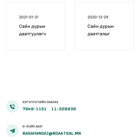
2021-01-21
2020-12-29
Сайн дурын
Сайн дурын
даатгуулагч
даатгалыг
эхийн
бүрэн
жирэмсний
цахимжууллаа.
болон
амаржсаны
тэтгэмжийг
100 хувиар
олгож эхэллээ
ХЭРЭГЛЭГЧИЙН ЛАВЛАХ
7049-1151
11-328030
И-МЭЙЛ ХАЯГ
BAGAHANGAI@NDAATGAL.MN