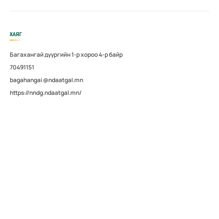
ХАЯГ
Багахангай дүүргийн 1-р хороо 4-р байр
70491151
bagahangai @ndaatgal.mn
https://nndg.ndaatgal.mn/