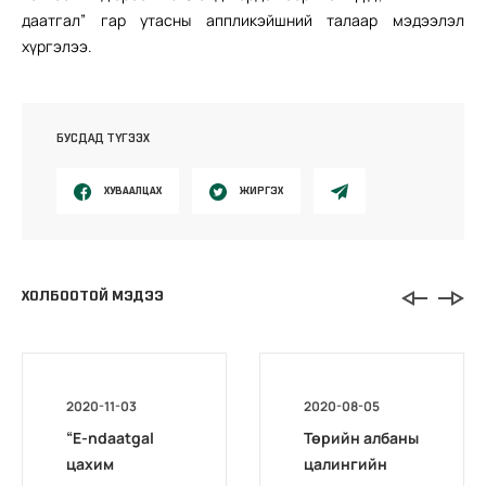
даатгал” гар утасны аппликэйшний талаар мэдээлэл
хүргэлээ.
БУСДАД ТҮГЭЭХ
ХУВААЛЦАХ
ЖИРГЭХ
ХОЛБООТОЙ МЭДЭЭ
2020-11-03
2020-08-05
“E-ndaatgal
Төрийн албаны
цахим
цалингийн