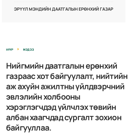
ЭРҮҮЛ МЭНДИЙН ДААТГАЛЫН ЕРӨНХИЙ ГАЗАР
НҮҮР
МЭДЭЭ
Нийгмийн даатгалын ерөнхий
газраас хот байгуулалт, нийтийн
аж ахуйн ажилтны үйлдвэрчний
эвлэлийн холбооны
хэрэглэгчдэд үйлчлэх төвийн
албан хаагчдад сургалт зохион
байгууллаа.