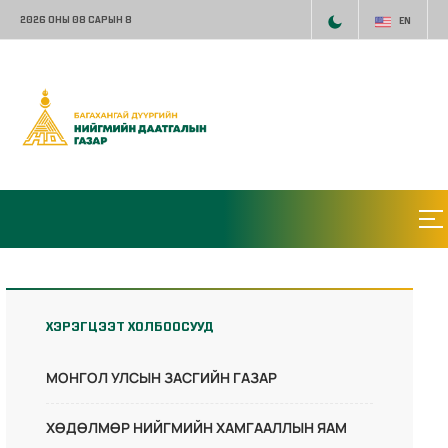
2026 ОНЫ 08 САРЫН 8
EN
ХЭРЭГЦЭЭТ ХОЛБООСУУД
МОНГОЛ УЛСЫН ЗАСГИЙН ГАЗАР
ХӨДӨЛМӨР НИЙГМИЙН ХАМГААЛЛЫН ЯАМ