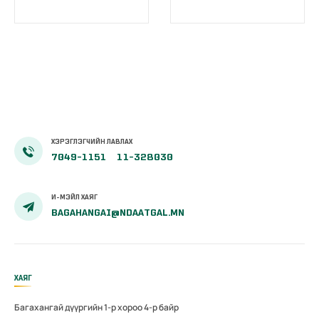
хөтөлбөр”
нэгдсэн
сургалт
системийн
эхэллээ
сургагч багш
бэлтгэх цахим
сургалт
эхэллээ
ХЭРЭГЛЭГЧИЙН ЛАВЛАХ
7049-1151
11-328030
И-МЭЙЛ ХАЯГ
BAGAHANGAI@NDAATGAL.MN
ХАЯГ
Багахангай дүүргийн 1-р хороо 4-р байр