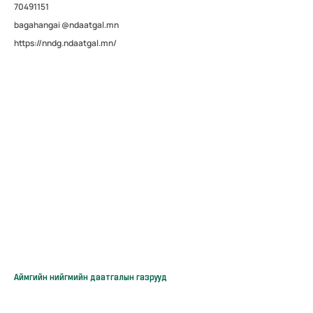
70491151
bagahangai @ndaatgal.mn
https://nndg.ndaatgal.mn/
Аймгийн нийгмийн даатгалын газрууд