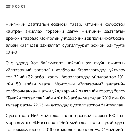
2019-05-01
Нийгмийн даатгалын ерөнхий газар, МҮЭ-ийн холбоотой
хамтран ажиллах гэрээний дагуу Нийгмийн даатгалын
ерөнхий газраас Монголын үйлдвэрчний эвлэлийн холбооны
албан хаагчдад захиалгат сургалтуудыг зохион байгуулж
байна.
Энэ удаад Хот байгуулалт, нийтийн аж ахуйн ажилтны
үйлдвэрчний эвлэлийн холбооны “Хэрэглэгчдэд үйлчлэх
төв-7”-ийн 32 албан хаагч, “Хэрэглэгчдэд үйлчлэх төв-10”-
ийн 50 албан хаагч, Монголын үйлдвэрчний эвлэлийн
холбооны анхан шатны үйлдвэрчний эвлэлийн хороод болох
“Төвийн түгээх төв”-ийн нийт 148 албан хаагчдад 2019 оны 04
дүгээр сарын 22,23-ны өдрүүдэд сургалт зохион байгууллаа.
Сургалтаар Нийгмийн даатгалын ерөнхий газрын БХСГ-ын
мэргэжилтэн Ө.Бодьгэрэл “Нийгмийн даатгалын тухай хууль
тогтоомжид орсон 2019 онд мөрдөх өөрчлөлтүүд”, “Нийгмийн