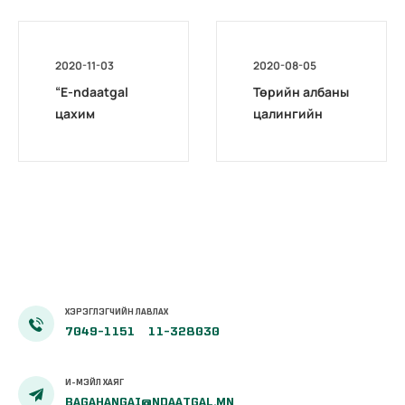
2020-11-03
2020-08-05
“E-ndaatgal
Төрийн албаны
цахим
цалингийн
хөтөлбөр”
нэгдсэн
сургалт
системийн
эхэллээ
сургагч багш
бэлтгэх цахим
сургалт
эхэллээ
ХЭРЭГЛЭГЧИЙН ЛАВЛАХ
7049-1151
11-328030
И-МЭЙЛ ХАЯГ
BAGAHANGAI@NDAATGAL.MN