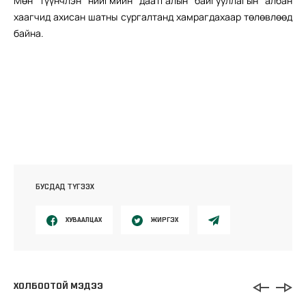
Мөн түүнчлэн нийгмийн даатгалын байгууллагын албан
хаагчид ахисан шатны сургалтанд хамрагдахаар төлөвлөөд
байна.
БУСДАД ТҮГЭЭХ
ХУВААЛЦАХ
ЖИРГЭХ
ХОЛБООТОЙ МЭДЭЭ