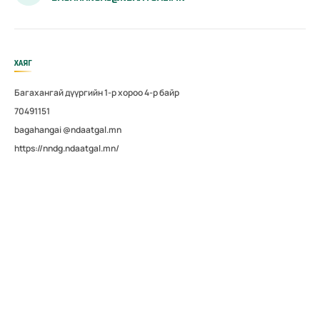
ХАЯГ
Багахангай дүүргийн 1-р хороо 4-р байр
70491151
bagahangai @ndaatgal.mn
https://nndg.ndaatgal.mn/