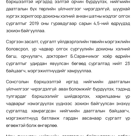
бэрхшээлтэй иргэдэд ээлтэй орчин бүрдүүлэх, нийгмийн
даатгалын бүх төрлийн үйлчилгээг чирэгдэлгүй, шуурхай
хүргэх зорилгоор дохионы хэлний анхан шатны мэдлэг олгох
сургалтыг 2019 оны гуравдугаар сарын 4,5-ний өдрүүдэд
зохион байгууллаа.
Сэргээн засалт, сургалт үйлдвэрлэлийн төвийн мэргэжлийн
боловсрол, ур чадвар олгох сургуулийн дохионы хэлний
багш, орчуулагч, докторант Б.Саранчимэг хоёр өдрийн
сургалтыг удирдан явуулсан бөгөөд сургалтад нийт 23
байцаагч, мэргэжилтнүүдийг хамрууллаа.
Сонсголын бэрхшээлтэй иргэд нийгмийн даатгалын
үйлчилгээг чирэгдэлгүй авах боломжийг бүрдүүлэх, тэдэнд
тулгардаг бэрхшээлийг шийдвэрлэх, харилцааны ур
чадварыг нэмэгдүүлэх үүднээс зохион байгуулсан энэхүү
сургалтад хамрагдсан нийгмийн даатгалын байцаагч,
мэргэжилтнүүд батламж гардан авсанаар сургалт үр
өгөөжтэй болж өнгөрлөө.