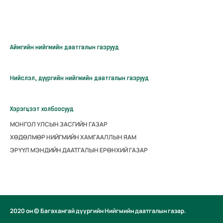
Аймгийн нийгмийн даатгалын газрууд
Нийслэл, дүүргийн нийгмийн даатгалын газрууд
Хэрэгцээт холбоосууд
МОНГОЛ УЛСЫН ЗАСГИЙН ГАЗАР
ХӨДӨЛМӨР НИЙГМИЙН ХАМГААЛЛЫН ЯАМ
ЭРҮҮЛ МЭНДИЙН ДААТГАЛЫН ЕРӨНХИЙ ГАЗАР
2020 он © Багахангай дүүргийн Нийгмийн даатгалын газар.