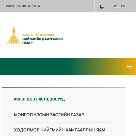
2026 ОНЫ 08 САРЫН 6
EN
ХЭРЭГЦЭЭТ ХОЛБООСУУД
МОНГОЛ УЛСЫН ЗАСГИЙН ГАЗАР
ХӨДӨЛМӨР НИЙГМИЙН ХАМГААЛЛЫН ЯАМ