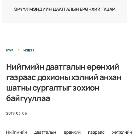
ЭРҮҮЛ МЭНДИЙН ДААТГАЛЫН ЕРӨНХИЙ ГАЗАР
НҮҮР
МЭДЭЭ
Нийгмийн даатгалын ерөнхий
газраас дохионы хэлний анхан
шатны сургалтыг зохион
байгууллаа
2019-03-06
Нийгмийн даатгалын ерөнхий газраас хөгжлийн