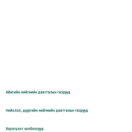
Аймгийн нийгмийн даатгалын газрууд
Нийслэл, дүүргийн нийгмийн даатгалын газрууд
Хэрэгцээт холбоосууд