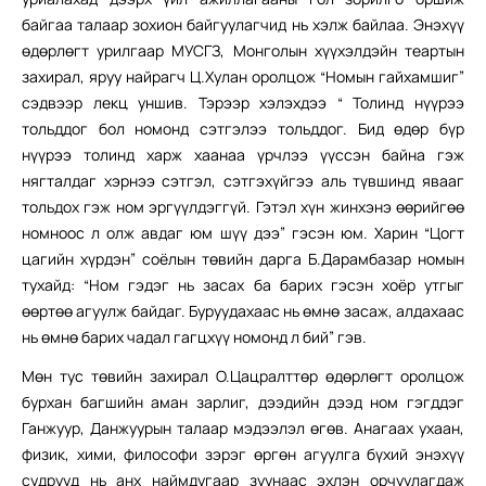
байгаа талаар зохион байгуулагчид нь хэлж байлаа. Энэхүү
өдөрлөгт урилгаар МУСГЗ, Монголын хүүхэлдэйн теартын
захирал, яруу найрагч Ц.Хулан оролцож “Номын гайхамшиг”
сэдвээр лекц уншив. Тэрээр хэлэхдээ “ Толинд нүүрээ
тольддог бол номонд сэтгэлээ тольддог. Бид өдөр бүр
нүүрээ толинд харж хаанаа үрчлээ үүссэн байна гэж
нягталдаг хэрнээ сэтгэл, сэтгэхүйгээ аль түвшинд явааг
тольдох гэж ном эргүүлдэггүй. Гэтэл хүн жинхэнэ өөрийгөө
номноос л олж авдаг юм шүү дээ” гэсэн юм. Харин “Цогт
цагийн хүрдэн” соёлын төвийн дарга Б.Дарамбазар номын
тухайд: “Ном гэдэг нь засах ба барих гэсэн хоёр утгыг
өөртөө агуулж байдаг. Буруудахаас нь өмнө засаж, алдахаас
нь өмнө барих чадал гагцхүү номонд л бий” гэв.
Мөн тус төвийн захирал О.Цацралттөр өдөрлөгт оролцож
бурхан багшийн аман зарлиг, дээдийн дээд ном гэгддэг
Ганжуур, Данжуурын талаар мэдээлэл өгөв. Анагаах ухаан,
физик, хими, философи зэрэг өргөн агуулга бүхий энэхүү
судрууд нь анх наймдугаар зуунаас эхлэн орчуулагдаж