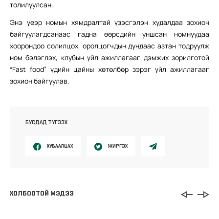
толилуулсан.
Энэ үеэр номын хямдралтай үзэсгэлэн худалдаа зохион
байгуулагдсанаас гадна өөрсдийн уншсан номнуудаа
хоорондоо солилцох, оролцогчдын дундаас азтан тодруулж
ном бэлэглэх, клубын үйл ажиллагааг дэмжих зорилготой
“Fast food” үдийн цайны хөтөлбөр зэрэг үйл ажиллагааг
зохион байгуулав.
БУСДАД ТҮГЭЭХ
ХУВААЛЦАХ
ЖИРГЭХ
ХОЛБООТОЙ МЭДЭЭ