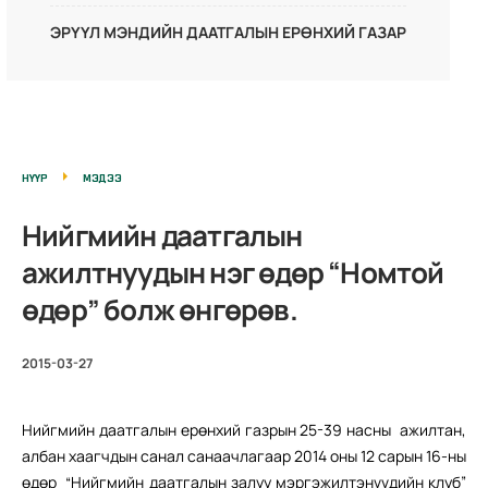
ЭРҮҮЛ МЭНДИЙН ДААТГАЛЫН ЕРӨНХИЙ ГАЗАР
НҮҮР
МЭДЭЭ
Нийгмийн даатгалын
ажилтнуудын нэг өдөр “Номтой
өдөр” болж өнгөрөв.
2015-03-27
Нийгмийн даатгалын ерөнхий газрын 25-39 насны ажилтан,
албан хаагчдын санал санаачлагаар 2014 оны 12 сарын 16-ны
өдөр “Нийгмийн даатгалын залуу мэргэжилтэнүүдийн клуб”