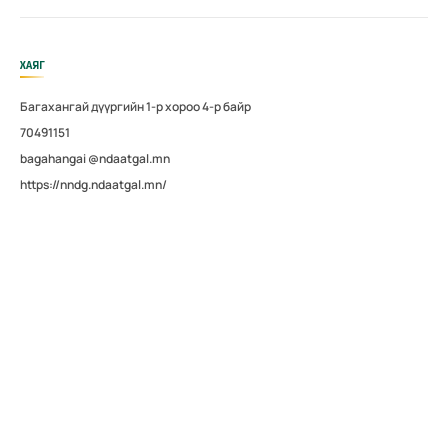
ХАЯГ
Багахангай дүүргийн 1-р хороо 4-р байр
70491151
bagahangai @ndaatgal.mn
https://nndg.ndaatgal.mn/