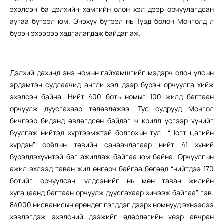
эхэлсэн ба дэлхийн хамгийн олон хэл дээр орчуулагдсан
аугаа бүтээл юм. Энэхүү бүтээл нь Түвд болон Монголд л
бүрэн эхээрээ хадгалагдаж байдаг аж.
Дэлхий дахинд энэ номын гайхамшгийг мэдэрч олон улсын
эрдэмтэн судлаачид англи хэл дээр бүрэн орчуулга хийж
эхэлсэн байна. Нийт 400 боть номыг 100 жилд багтаан
орчуулж дуусгахаар төлөвлөжээ. Тус судрууд Монгол
бичгээр бидэнд өвлөгдсөн байдаг ч крилл үсгээр үүнийг
буулгаж нийтэд хүртээмжтэй болгохын тул “Цогт цагийн
хүрдэн” соёлын төвийн санаачлагаар нийт 41 хүний
бүрэлдэхүүнтэй баг ажиллаж байгаа юм байна. Орчуулгын
ажил эхлээд таван жил өнгөрч байгаа бөгөөд “нийтдээ 170
ботийг орчуулсан, үлдсэнийг нь мөн таван жилийн
хугацаанд багтаан орчуулж дуусгахаар хичээж байгаа” гэв.
84000 нисванисын ерөндөг гэгддэг дээрх номнууд эхнээсээ
хэвлэгдэж эхэлсний дээжийг өдөрлөгийн үеэр авчран