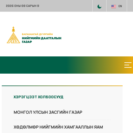
2026 ОНЫ 08 САРЫН 9
EN
ХЭРЭГЦЭЭТ ХОЛБООСУУД
МОНГОЛ УЛСЫН ЗАСГИЙН ГАЗАР
ХӨДӨЛМӨР НИЙГМИЙН ХАМГААЛЛЫН ЯАМ