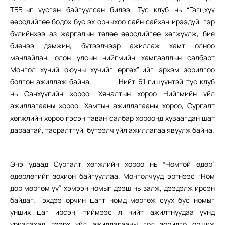
ТББ-ыг үүсгэн байгуулсан билээ. Тус клуб нь “Гагцхүү
өөрсдийгөө бодох бус эх орныхоо сайн сайхан ирээдүй, гэр
бүлийнхээ аз жаргалын төлөө өөрсдийгөө хөгжүүлж, бие
биенээ дэмжин, бүтээлчээр ажиллаж хамт олноо
манлайлан, олон улсын нийгмийн хамгааллын салбарт
Монгол хүний оюуны хүчийг өргөх”-ийг эрхэм зорилгоо
болгон ажиллаж байна.
Нийт 61 гишүүнтэй тус клуб
нь
Санхүүгийн хороо, Хяналтын хороо Нийгмийн үйл
ажиллагааны хороо, Хамтын ажиллагааны хороо, Сургалт
хөгжлийн хороо гэсэн таван салбар хороонд хуваагдан шат
дараатай, тасралтгүй, бүтээлч үйл ажиллагаа явуулж байна.
Энэ удаад Сургалт хөгжлийн хороо нь “Номтой өдөр”
өдөрлөгийг зохион байгууллаа. Монголчууд эртнээс “Ном
дор мөргөм үү” хэмээн номыг дээш нь залж, дээдэлж ирсэн
байдаг. Гэхдээ орчин цагт номд мөргөж суух бус номыг
унших цаг ирсэн, тиймээс л нийт ажилтнуудаа үүнд
уриалахад дээрх үйл ажиллагааны гол зорилго оршиж