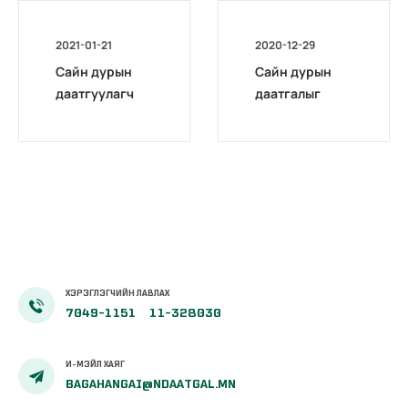
2021-01-21
2020-12-29
Сайн дурын
Сайн дурын
даатгуулагч
даатгалыг
эхийн
бүрэн
жирэмсний
цахимжууллаа.
болон
амаржсаны
тэтгэмжийг
100 хувиар
олгож эхэллээ
ХЭРЭГЛЭГЧИЙН ЛАВЛАХ
7049-1151
11-328030
И-МЭЙЛ ХАЯГ
BAGAHANGAI@NDAATGAL.MN