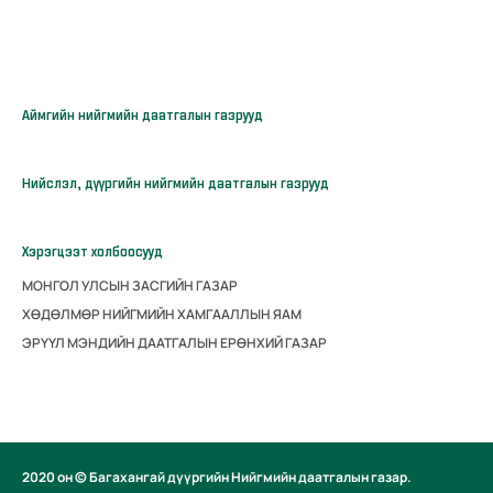
Аймгийн нийгмийн даатгалын газрууд
Нийслэл, дүүргийн нийгмийн даатгалын газрууд
Хэрэгцээт холбоосууд
МОНГОЛ УЛСЫН ЗАСГИЙН ГАЗАР
ХӨДӨЛМӨР НИЙГМИЙН ХАМГААЛЛЫН ЯАМ
ЭРҮҮЛ МЭНДИЙН ДААТГАЛЫН ЕРӨНХИЙ ГАЗАР
2020 он © Багахангай дүүргийн Нийгмийн даатгалын газар.