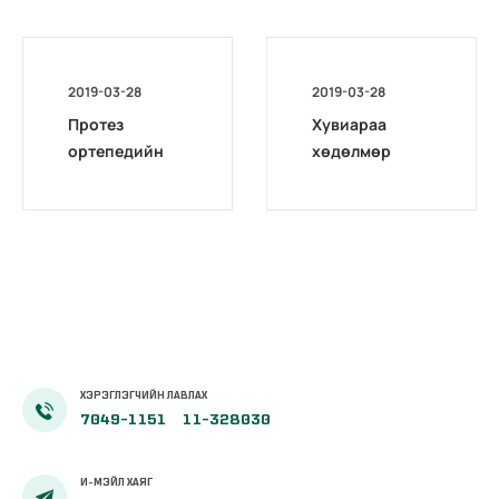
2019-03-28
2019-03-28
Протез
Хувиараа
ортепедийн
хөдөлмөр
зардлыг
эрхлэгчид
ҮОМШӨ-ний
тохиолдож
даатгалын
болох
сангаас
үйлдвэрлэлий
санхүүжүүлэх
н ослын
тухай
эрсдэлт хүчин
зүйл
ХЭРЭГЛЭГЧИЙН ЛАВЛАХ
7049-1151
11-328030
И-МЭЙЛ ХАЯГ