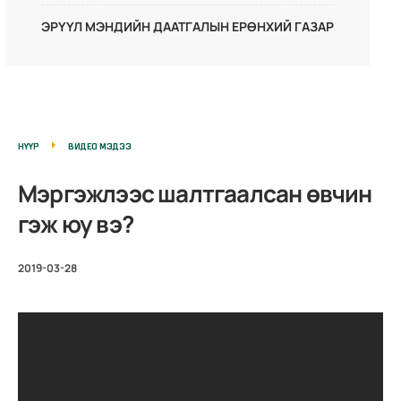
ЭРҮҮЛ МЭНДИЙН ДААТГАЛЫН ЕРӨНХИЙ ГАЗАР
НҮҮР
ВИДЕО МЭДЭЭ
Мэргэжлээс шалтгаалсан өвчин
гэж юу вэ?
2019-03-28