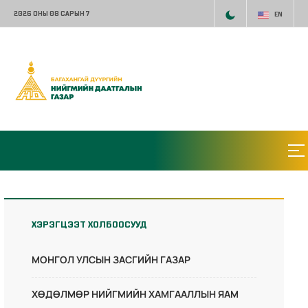
2026 ОНЫ 08 САРЫН 7
EN
ХЭРЭГЦЭЭТ ХОЛБООСУУД
МОНГОЛ УЛСЫН ЗАСГИЙН ГАЗАР
ХӨДӨЛМӨР НИЙГМИЙН ХАМГААЛЛЫН ЯАМ