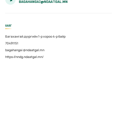
BAGAHANGAI@NDAATGAL.MN
ХАЯГ
Багахангай дүүргийн 1-р хороо 4-р байр
70491151
bagahangai @ndaatgal.mn
https://nndg.ndaatgal.mn/