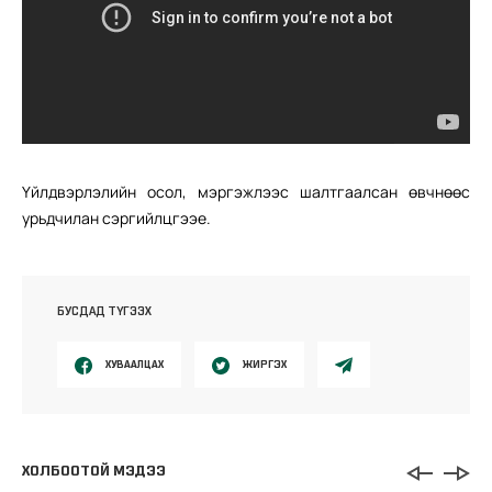
Үйлдвэрлэлийн осол, мэргэжлээс шалтгаалсан өвчнөөс
урьдчилан сэргийлцгээе.
БУСДАД ТҮГЭЭХ
ХУВААЛЦАХ
ЖИРГЭХ
ХОЛБООТОЙ МЭДЭЭ