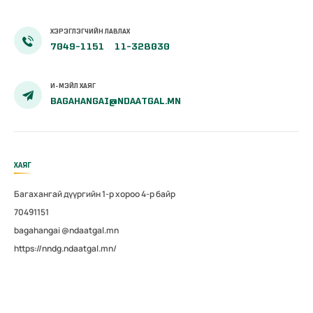
магадлал
зохион
ХЭРЭГЛЭГЧИЙН ЛАВЛАХ
байгуулав
7049-1151
11-328030
И-МЭЙЛ ХАЯГ
BAGAHANGAI@NDAATGAL.MN
ХАЯГ
Багахангай дүүргийн 1-р хороо 4-р байр
70491151
bagahangai @ndaatgal.mn
https://nndg.ndaatgal.mn/