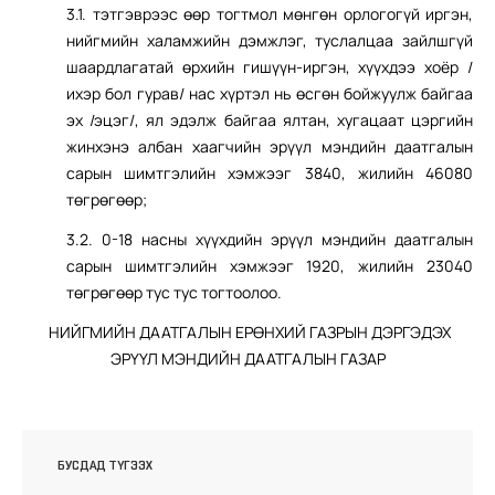
3.1. тэтгэврээс өөр тогтмол мөнгөн орлогогүй иргэн,
нийгмийн халамжийн дэмжлэг, туслалцаа зайлшгүй
шаардлагатай өрхийн гишүүн-иргэн, хүүхдээ хоёр /
ихэр бол гурав/ нас хүртэл нь өсгөн бойжуулж байгаа
эх /эцэг/, ял эдэлж байгаа ялтан, хугацаат цэргийн
жинхэнэ албан хаагчийн эрүүл мэндийн даатгалын
сарын шимтгэлийн хэмжээг 3840, жилийн 46080
төгрөгөөр;
3.2. 0-18 насны хүүхдийн эрүүл мэндийн даатгалын
сарын шимтгэлийн хэмжээг 1920, жилийн 23040
төгрөгөөр тус тус тогтоолоо.
НИЙГМИЙН ДААТГАЛЫН ЕРӨНХИЙ ГАЗРЫН ДЭРГЭДЭХ
ЭРҮҮЛ МЭНДИЙН ДААТГАЛЫН ГАЗАР
БУСДАД ТҮГЭЭХ