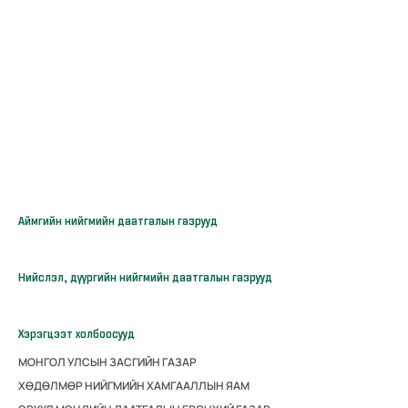
Аймгийн нийгмийн даатгалын газрууд
Нийслэл, дүүргийн нийгмийн даатгалын газрууд
Хэрэгцээт холбоосууд
МОНГОЛ УЛСЫН ЗАСГИЙН ГАЗАР
ХӨДӨЛМӨР НИЙГМИЙН ХАМГААЛЛЫН ЯАМ