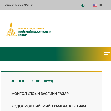
2026 ОНЫ 08 САРЫН 9
EN
ХЭРЭГЦЭЭТ ХОЛБООСУУД
МОНГОЛ УЛСЫН ЗАСГИЙН ГАЗАР
ХӨДӨЛМӨР НИЙГМИЙН ХАМГААЛЛЫН ЯАМ