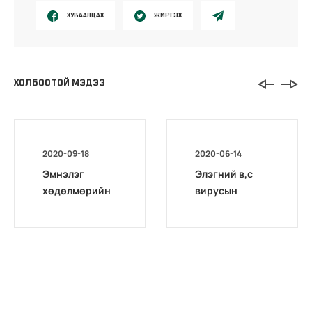
ХУВААЛЦАХ
ЖИРГЭХ
ХОЛБООТОЙ МЭДЭЭ
2020-09-18
2020-06-14
Эмнэлэг
Элэгний в,с
хөдөлмөрийн
вирусын
магадлах төв
оношилгоо,
комиссоос
шинжилгээний
Архангай,
талаарх НДҮЗ-
Дархан-уул,
ийн тогтоол
Хөвсгөл
аймгуудад
дахин