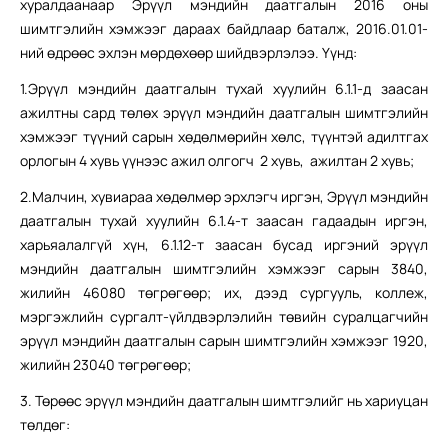
хуралдаанаар Эрүүл мэндийн даатгалын 2016 оны
шимтгэлийн хэмжээг дараах байдлаар баталж, 2016.01.01-
ний өдрөөс эхлэн мөрдөхөөр шийдвэрлэлээ. Үүнд:
1.Эрүүл мэндийн даатгалын тухай хуулийн 6.1.1-д заасан
ажилтны сард төлөх эрүүл мэндийн даатгалын шимтгэлийн
хэмжээг түүний сарын хөдөлмөрийн хөлс, түүнтэй адилтгах
орлогын 4 хувь үүнээс ажил олгогч 2 хувь, ажилтан 2 хувь;
2.Малчин, хувиараа хөдөлмөр эрхлэгч иргэн, Эрүүл мэндийн
даатгалын тухай хуулийн 6.1.4-т заасан гадаадын иргэн,
харьяалалгүй хүн, 6.1.12-т заасан бусад иргэний эрүүл
мэндийн даатгалын шимтгэлийн хэмжээг сарын 3840,
жилийн 46080 төгрөгөөр; их, дээд сургууль, коллеж,
мэргэжлийн сургалт-үйлдвэрлэлийн төвийн суралцагчийн
эрүүл мэндийн даатгалын сарын шимтгэлийн хэмжээг 1920,
жилийн 23040 төгрөгөөр;
3. Төрөөс эрүүл мэндийн даатгалын шимтгэлийг нь хариуцан
төлдөг: