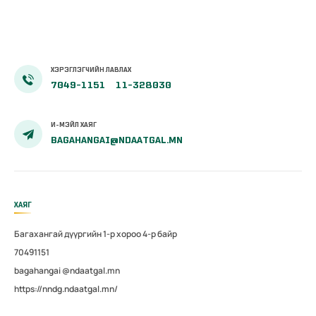
тайлангийн
хурал зохион
байгуулав.
ХЭРЭГЛЭГЧИЙН ЛАВЛАХ
7049-1151
11-328030
И-МЭЙЛ ХАЯГ
BAGAHANGAI@NDAATGAL.MN
ХАЯГ
Багахангай дүүргийн 1-р хороо 4-р байр
70491151
bagahangai @ndaatgal.mn
https://nndg.ndaatgal.mn/