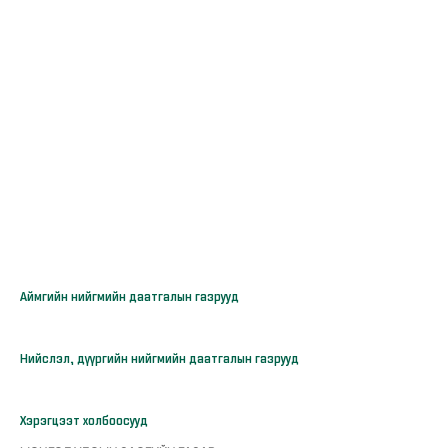
Аймгийн нийгмийн даатгалын газрууд
Нийслэл, дүүргийн нийгмийн даатгалын газрууд
Хэрэгцээт холбоосууд