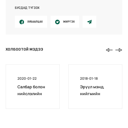
БУСДАД ТҮГЭЭХ
ХУВААЛЦАХ
ЖИРГЭХ
ХОЛБООТОЙ МЭДЭЭ
2020-01-22
2018-01-18
Салбар болон
Эрүүл мэнд,
нийслэлийн
нийгмийн
дүүргийн
даатгалын
эмнэлэг
ерөнхий
хөдөлмөрийн
газрын ёс зүйн
магадлах
хорооны 2017
комиссын
оны тайлан