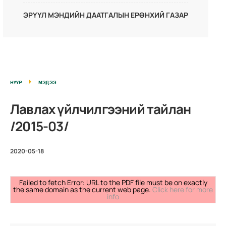
ЭРҮҮЛ МЭНДИЙН ДААТГАЛЫН ЕРӨНХИЙ ГАЗАР
НҮҮР
МЭДЭЭ
Лавлах үйлчилгээний тайлан
/2015-03/
2020-05-18
Failed to fetch Error: URL to the PDF file must be on exactly
the same domain as the current web page.
Click here for more
info