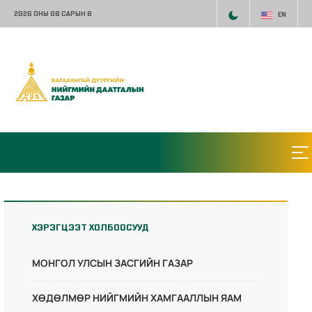
2026 ОНЫ 08 САРЫН 8
EN
ХЭРЭГЦЭЭТ ХОЛБООСУУД
МОНГОЛ УЛСЫН ЗАСГИЙН ГАЗАР
ХӨДӨЛМӨР НИЙГМИЙН ХАМГААЛЛЫН ЯАМ