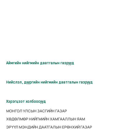
Аймгийн нийгмийн даатгалын газрууд
Нийслэл, дүүргийн нийгмийн даатгалын газрууд
Хэрэгцээт холбоосууд
МОНГОЛ УЛСЫН ЗАСГИЙН ГАЗАР
ХӨДӨЛМӨР НИЙГМИЙН ХАМГААЛЛЫН ЯАМ
ЭРҮҮЛ МЭНДИЙН ДААТГАЛЫН ЕРӨНХИЙ ГАЗАР