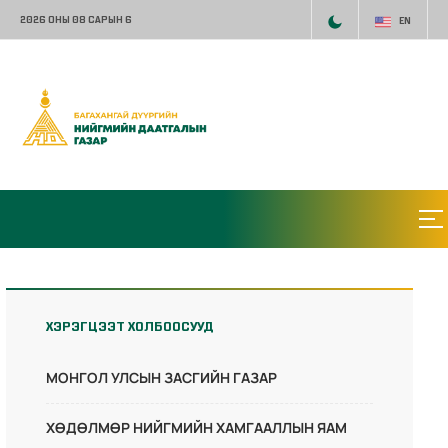
2026 ОНЫ 08 САРЫН 6
EN
ХЭРЭГЦЭЭТ ХОЛБООСУУД
МОНГОЛ УЛСЫН ЗАСГИЙН ГАЗАР
ХӨДӨЛМӨР НИЙГМИЙН ХАМГААЛЛЫН ЯАМ