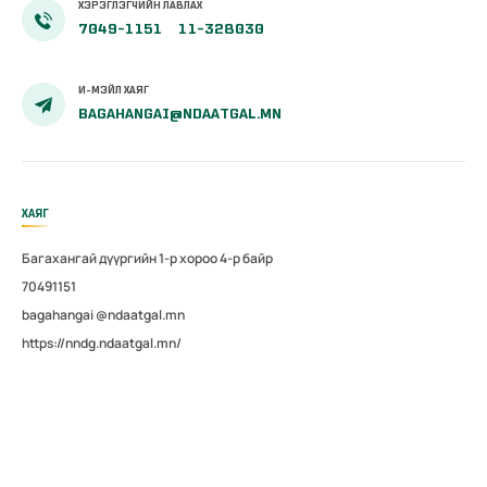
ХЭРЭГЛЭГЧИЙН ЛАВЛАХ
7049-1151
11-328030
И-МЭЙЛ ХАЯГ
BAGAHANGAI@NDAATGAL.MN
ХАЯГ
Багахангай дүүргийн 1-р хороо 4-р байр
70491151
bagahangai @ndaatgal.mn
https://nndg.ndaatgal.mn/