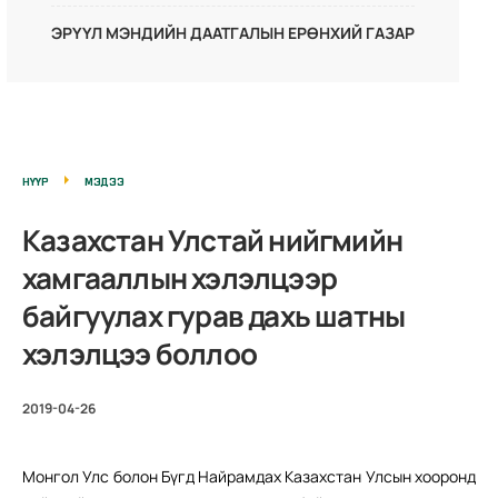
ЭРҮҮЛ МЭНДИЙН ДААТГАЛЫН ЕРӨНХИЙ ГАЗАР
НҮҮР
МЭДЭЭ
Казахстан Улстай нийгмийн
хамгааллын хэлэлцээр
байгуулах гурав дахь шатны
хэлэлцээ боллоо
2019-04-26
Монгол Улс болон Бүгд Найрамдах Казахстан Улсын хооронд