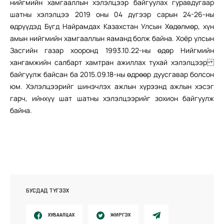
нийгмийн хамгааллын хэлэлцээр байгуулах гуравдугаар
шатны хэлэлцээ 2019 оны 04 дүгээр сарын 24-26-ны
өдрүүдэд Бүгд Найрамдах Казахстан Улсын Хөдөлмөр, хүн
амын нийгмийн хамгааллын яаманд болж байна. Хоёр улсын
Засгийн газар хооронд 1993.10.22-ны өдөр Нийгмийн
хангамжийн салбарт хамтран ажиллах тухай хэлэлцээр
байгуулж байсан ба 2015.09.18-ны өдрөөр дуусгавар болсон
юм. Хэлэлцээрийг шинэчлэх ажлын хүрээнд ажлын хэсэг
гарч, ийнхүү шат шатны хэлэлцээрийг зохион байгуулж
байна.
БУСДАД ТҮГЭЭХ
ХУВААЛЦАХ
ЖИРГЭХ