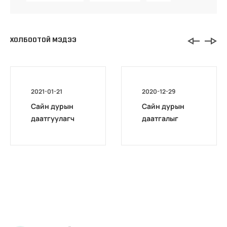
ХОЛБООТОЙ МЭДЭЭ
2021-01-21
2020-12-29
Сайн дурын
Сайн дурын
даатгуулагч
даатгалыг
эхийн
бүрэн
жирэмсний
цахимжууллаа.
болон
амаржсаны
тэтгэмжийг
100 хувиар
олгож эхэллээ