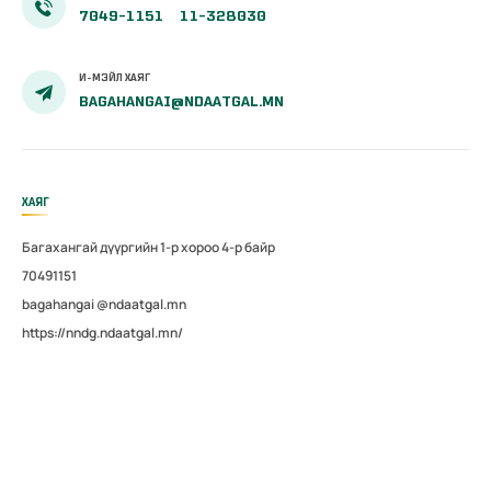
байгуулав
байгууллаа
7049-1151
11-328030
И-МЭЙЛ ХАЯГ
BAGAHANGAI@NDAATGAL.MN
ХАЯГ
Багахангай дүүргийн 1-р хороо 4-р байр
70491151
bagahangai @ndaatgal.mn
https://nndg.ndaatgal.mn/