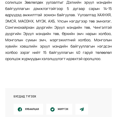
солилцох Зөвлөлдөх уулзалтыг Дэлхийн эрүүл мэндийн
байгууллагын дэмжлэгтэйгээр 5 дугаар сарын 14-15
өдрүүдэд амжилттай зохион байгуулав. Уулзалтад ХАХНХЯ,
ЭМСЯ, МАОЭНХ, МҮЭХ, АХБ, Улсын нэгдүгээр төв эмнэлэг,
Сонгинохайрхан дүүргийн Эрүүл мэндийн төв, Чингэлтэй
дүүргийн Эрүүл мэндийн төв, Өрхийн эмч нарын холбоо,
Монголын сумын эмч, мэргэжилтний холбоо, Монголын
хувийн хэвшлийн эрүүл мэндийн байгууллагын нэгдсэн
холбоо зэрэг нийт 15 байгууллагын 40 гаруй төлөөлөл
оролцож журмуудын хэлэлцүүлэгт идэвхтэй оролцлоо.
БУСДАД ТҮГЭЭХ
ХУВААЛЦАХ
ЖИРГЭХ