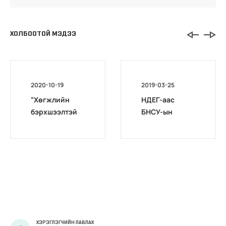
ХОЛБООТОЙ МЭДЭЭ
2020-10-19
2019-03-25
“Хөгжлийн
НДЕГ-аас
бэрхшээлтэй
БНСУ-ын
иргэдийг
үндэсний
бүртгэх,
тэтгэврийн
мэдээлэх үйл
үйлчилгээний
ажиллагааг
албаны
боловсронгуй
мэдээллийн
болгох
технологийн
нь”сэдэвт
удирдлагуудта
хэлэлцүүлэг
й уулзалт
зохион
зохион
ХЭРЭГЛЭГЧИЙН ЛАВЛАХ