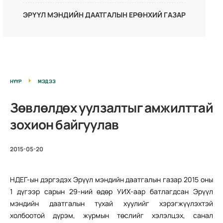
ЭРҮҮЛ МЭНДИЙН ДААТГАЛЫН ЕРӨНХИЙ ГАЗАР
НҮҮР
МЭДЭЭ
Зөвлөлдөх уулзалтыг амжилттай
зохион байгуулав
2015-05-20
НДЕГ-ын дэргэдэх Эрүүл мэндийн даатгалын газар 2015 оны
1 дүгээр сарын 29-ний өдөр УИХ-аар батлагдсан Эрүүл
мэндийн даатгалын тухай хуулийг хэрэгжүүлэхтэй
холбоотой дүрэм, журмын төслийг хэлэлцэх, санал