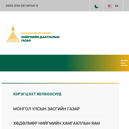
2026 ОНЫ 08 САРЫН 9
EN
ХЭРЭГЦЭЭТ ХОЛБООСУУД
МОНГОЛ УЛСЫН ЗАСГИЙН ГАЗАР
ХӨДӨЛМӨР НИЙГМИЙН ХАМГААЛЛЫН ЯАМ