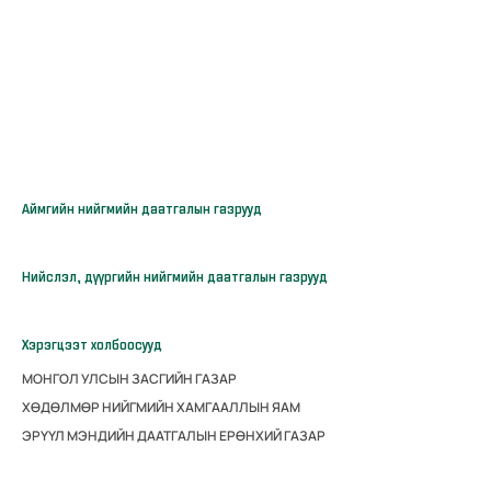
Аймгийн нийгмийн даатгалын газрууд
Нийслэл, дүүргийн нийгмийн даатгалын газрууд
Хэрэгцээт холбоосууд
МОНГОЛ УЛСЫН ЗАСГИЙН ГАЗАР
ХӨДӨЛМӨР НИЙГМИЙН ХАМГААЛЛЫН ЯАМ
ЭРҮҮЛ МЭНДИЙН ДААТГАЛЫН ЕРӨНХИЙ ГАЗАР