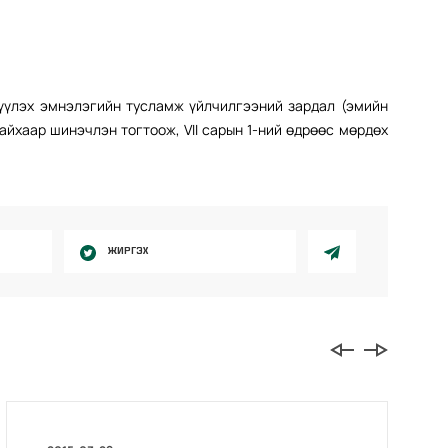
үүлэх эмнэлэгийн тусламж үйлчилгээний зардал (эмийн
байхаар шинэчлэн тогтоож, VII сарын 1-ний өдрөөс мөрдөх
ЖИРГЭХ