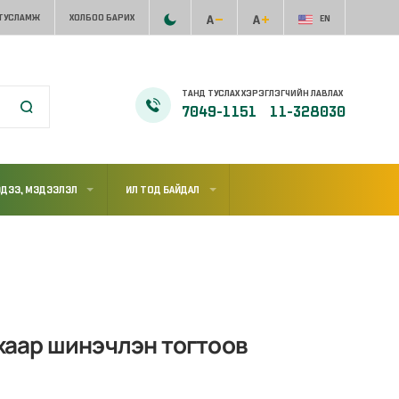
 ТУСЛАМЖ
ХОЛБОО БАРИХ
EN
ТАНД ТУСЛАХ ХЭРЭГЛЭГЧИЙН ЛАВЛАХ
7049-1151
11-328030
ДЭЭ, МЭДЭЭЛЭЛ
ИЛ ТОД БАЙДАЛ
йхаар шинэчлэн тогтоов