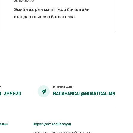
2015-03-29
Эмийн жорын маягт, жор бичилтийн
стандарт шинээр батлагдлаа.
Х
И-МЭЙЛ ХАЯГ
1-328030
BAGAHANGAI@NDAATGAL.MN
галын
Хэрэгцээт холбоосууд