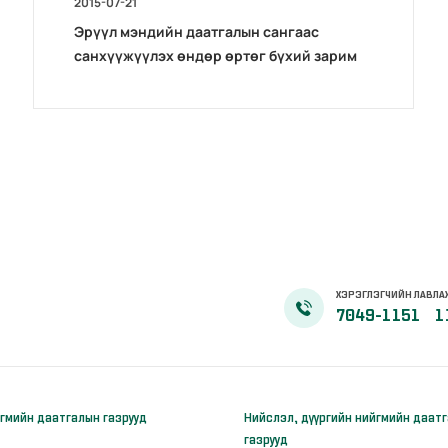
2015-07-21
Эрүүл мэндийн даатгалын сангаас
санхүүжүүлэх өндөр өртөг бүхий зарим
тусламж, үйлчилгээний жагсаалт, журам
ХЭРЭГЛЭГЧИЙН ЛАВЛА
7049-1151
1
гмийн даатгалын газрууд
Нийслэл, дүүргийн нийгмийн даат
газрууд