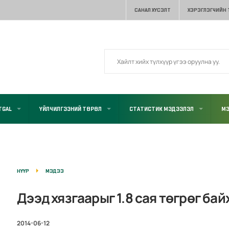
САНАЛ ХҮСЭЛТ
ХЭРЭГЛЭГЧИЙН
TGAL
ҮЙЛЧИЛГЭЭНИЙ ТӨРӨЛ
СТАТИСТИК МЭДЭЭЛЭЛ
МЭ
НҮҮР
МЭДЭЭ
Дээд хязгаарыг 1.8 сая төгрөг ба
2014-06-12