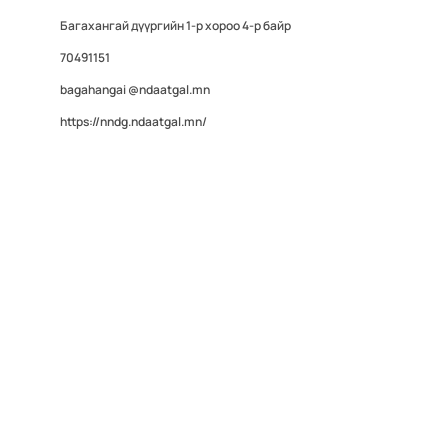
Багахангай дүүргийн 1-р хороо 4-р байр
70491151
bagahangai @ndaatgal.mn
https://nndg.ndaatgal.mn/