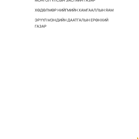
МОНГОЛ УЛСЫН ЗАСГИЙН ГАЗАР
ХӨДӨЛМӨР НИЙГМИЙН ХАМГААЛЛЫН ЯАМ
ЭРҮҮЛ МЭНДИЙН ДААТГАЛЫН ЕРӨНХИЙ
ГАЗАР