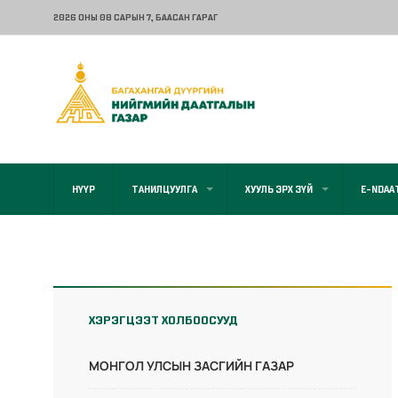
2026 ОНЫ 08 САРЫН 7
, БААСАН ГАРАГ
НҮҮР
ТАНИЛЦУУЛГА
ХУУЛЬ ЭРХ ЗҮЙ
E-NDAA
ХЭРЭГЦЭЭТ ХОЛБООСУУД
МОНГОЛ УЛСЫН ЗАСГИЙН ГАЗАР