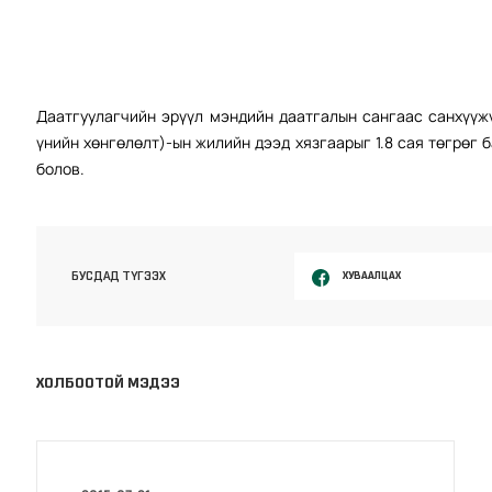
Даатгуулагчийн эрүүл мэндийн даатгалын сангаас санхүүж
үнийн хөнгөлөлт)-ын жилийн дээд хязгаарыг 1.8 сая төгрөг 
болов.
ХУВААЛЦАХ
БУСДАД ТҮГЭЭХ
ХОЛБООТОЙ МЭДЭЭ