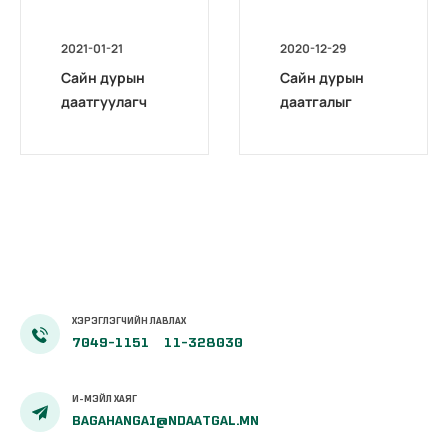
2021-01-21
2020-12-29
Сайн дурын
Сайн дурын
даатгуулагч
даатгалыг
эхийн
бүрэн
жирэмсний
цахимжууллаа.
болон
амаржсаны
тэтгэмжийг
100 хувиар
олгож эхэллээ
ХЭРЭГЛЭГЧИЙН ЛАВЛАХ
7049-1151
11-328030
И-МЭЙЛ ХАЯГ
BAGAHANGAI@NDAATGAL.MN