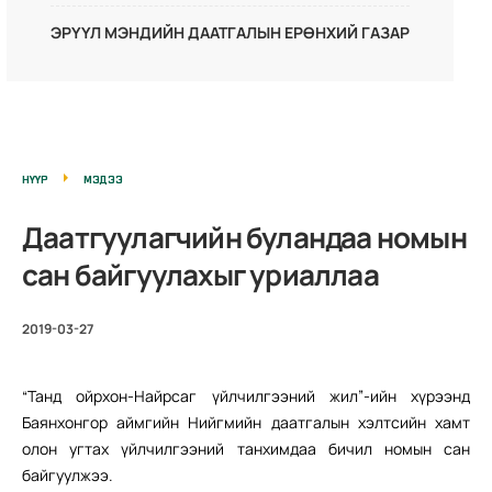
ЭРҮҮЛ МЭНДИЙН ДААТГАЛЫН ЕРӨНХИЙ ГАЗАР
НҮҮР
МЭДЭЭ
Даатгуулагчийн буландаа номын
сан байгуулахыг уриаллаа
2019-03-27
“Танд ойрхон-Найрсаг үйлчилгээний жил”-ийн хүрээнд
Баянхонгор аймгийн Нийгмийн даатгалын хэлтсийн хамт
олон угтах үйлчилгээний танхимдаа бичил номын сан
байгуулжээ.