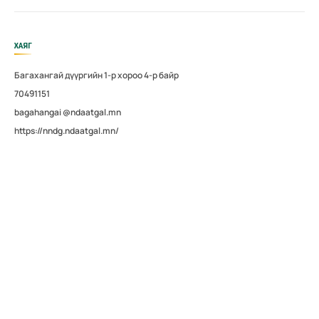
ХАЯГ
Багахангай дүүргийн 1-р хороо 4-р байр
70491151
bagahangai @ndaatgal.mn
https://nndg.ndaatgal.mn/