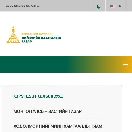
2026 ОНЫ 08 САРЫН 6
EN
ХЭРЭГЦЭЭТ ХОЛБООСУУД
МОНГОЛ УЛСЫН ЗАСГИЙН ГАЗАР
ХӨДӨЛМӨР НИЙГМИЙН ХАМГААЛЛЫН ЯАМ