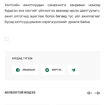
Хэлтсийн ажилтнуудын санаачилга хандивын номоор
бүрдсэн энэ хэсгийг үйлчилгээ авахаар ирсэн даатгуулагч,
ажил олгогчид ашиглаж болох бөгөөд тус үйл ажиллагааг
бусад хэлтсүүд дэмжин хэрэгжүүлэхийг уриалж байна.
БУСДАД ТҮГЭЭХ
ХУВААЛЦАХ
ЖИРГЭХ
ХОЛБООТОЙ МЭДЭЭ