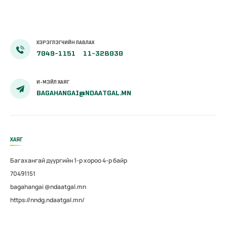
100 хувиар
олгож эхэллээ
ХЭРЭГЛЭГЧИЙН ЛАВЛАХ
7049-1151
11-328030
И-МЭЙЛ ХАЯГ
BAGAHANGAI@NDAATGAL.MN
ХАЯГ
Багахангай дүүргийн 1-р хороо 4-р байр
70491151
bagahangai @ndaatgal.mn
https://nndg.ndaatgal.mn/