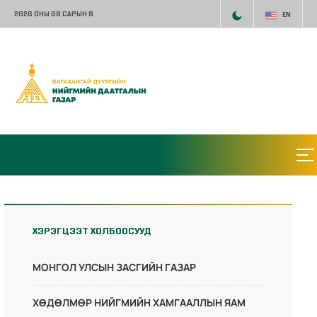
2026 ОНЫ 08 САРЫН 8
EN
ХЭРЭГЦЭЭТ ХОЛБООСУУД
МОНГОЛ УЛСЫН ЗАСГИЙН ГАЗАР
ХӨДӨЛМӨР НИЙГМИЙН ХАМГААЛЛЫН ЯАМ