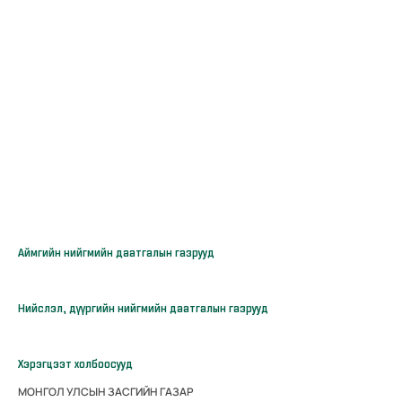
Аймгийн нийгмийн даатгалын газрууд
Нийслэл, дүүргийн нийгмийн даатгалын газрууд
Хэрэгцээт холбоосууд
МОНГОЛ УЛСЫН ЗАСГИЙН ГАЗАР