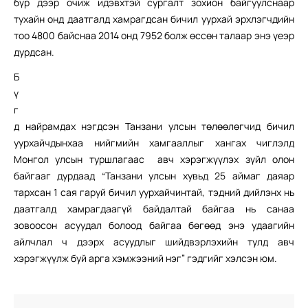
бүр дээр очиж идэвхтэй сургалт зохион байгуулснаар
тухайн онд даатгалд хамрагдсан бичил уурхай эрхлэгчдийн
тоо 4800 байснаа 2014 онд 7952 болж өссөн талаар энэ үеэр
дурдсан.
Б
ү
г
д найрамдах нэгдсэн Танзани улсын төлөөлөгчид бичил
уурхайчдынхаа нийгмийн хамгааллыг хангах чиглэлд
Монгол улсын туршлагаас авч хэрэгжүүлэх зүйл олон
байгааг дурдаад “Танзани улсын хувьд 25 аймаг даяар
тархсан 1 сая гаруй бичил уурхайчинтай, тэдний дийлэнх нь
даатгалд хамрагдаагүй байдалтай байгаа нь санаа
зовоосон асуудал болоод байгаа бөгөөд энэ удаагийн
айлчлал ч дээрх асуудлыг шийдвэрлэхийн тулд авч
хэрэгжүүлж буй арга хэмжээний нэг” гэдгийг хэлсэн юм.