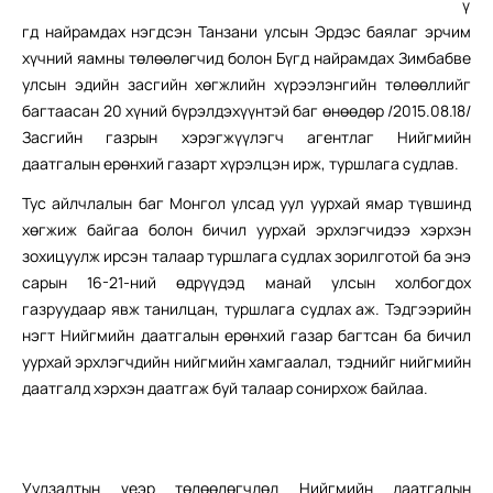
ү
гд найрамдах нэгдсэн Танзани улсын Эрдэс баялаг эрчим
хүчний яамны төлөөлөгчид болон Бүгд найрамдах Зимбабве
улсын эдийн засгийн хөгжлийн хүрээлэнгийн төлөөллийг
багтаасан 20 хүний бүрэлдэхүүнтэй баг өнөөдөр /2015.08.18/
Засгийн газрын хэрэгжүүлэгч агентлаг Нийгмийн
даатгалын ерөнхий газарт хүрэлцэн ирж, туршлага судлав.
Тус айлчлалын баг Монгол улсад уул уурхай ямар түвшинд
хөгжиж байгаа болон бичил уурхай эрхлэгчидээ хэрхэн
зохицуулж ирсэн талаар туршлага судлах зорилготой ба энэ
сарын 16-21-ний өдрүүдэд манай улсын холбогдох
газруудаар явж танилцан, туршлага судлах аж. Тэдгээрийн
нэгт Нийгмийн даатгалын ерөнхий газар багтсан ба бичил
уурхай эрхлэгчдийн нийгмийн хамгаалал, тэднийг нийгмийн
даатгалд хэрхэн даатгаж буй талаар сонирхож байлаа.
Уулзалтын үеэр төлөөлөгчдөд Нийгмийн даатгалын