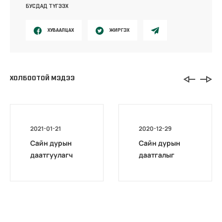
БУСДАД ТҮГЭЭХ
ХУВААЛЦАХ
ЖИРГЭХ
ХОЛБООТОЙ МЭДЭЭ
2021-01-21
2020-12-29
Сайн дурын
Сайн дурын
даатгуулагч
даатгалыг
эхийн
бүрэн
жирэмсний
цахимжууллаа.
болон
амаржсаны
тэтгэмжийг