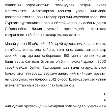
бодлогын хэрэгжилтийг зохицуулах газрын ахлах
мэргэжилтэн Ж.Батжаргал Монгол улсын нийгмийн
даатгалын тогтолцооны талаар ерөнхий мэдээлэл өгсөн бол
Сургалт сурталчилгаа олон нийттэй харилцах албаны дарга
Д.Эрдэнэбат бичил уурхай эрхлэгчдийн даатгалд
хамрагдалтын байдлын талаар мэдээлэл өгөв.
Манай улсын 19 аймгийн 150 гаруй суманд нүүрс, алт, жонш,
гянтболд, жонш, элс хайрга, гөлтгөнө, давс, цагаан шүр
зэргийг гар аргаар олборлодог 150 мянга орчим иргэн
байдгаас албан ёсны бүртгэлтэй бичил уурхай эрхлэгч 8000
гаруй байдаг байна. Тэдгээрийг даатгалд хамруулж үүсч
болох гэнэтийн эрсэдлээс хамгаалах, нийгмийн хамгааллыг
нь бэхжүүлэх чиглэлээр 2012 оноос Швейцарын хөгжлийн
агентлагтай хамтран ажиллах болсон юм.
Б
и
чил уурхай эрхлэгчидийн нөхөрлөл болгон дээр, уурхайн ам