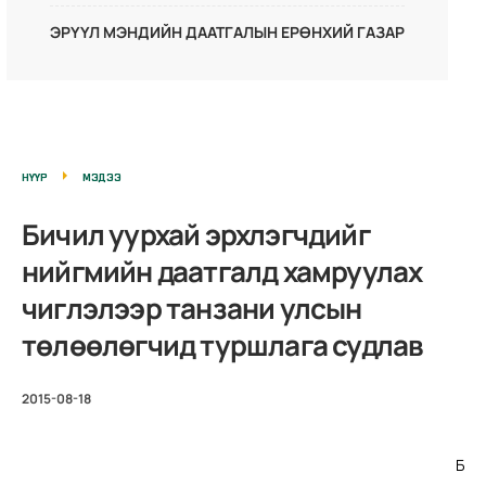
ЭРҮҮЛ МЭНДИЙН ДААТГАЛЫН ЕРӨНХИЙ ГАЗАР
НҮҮР
МЭДЭЭ
Бичил уурхай эрхлэгчдийг
нийгмийн даатгалд хамруулах
чиглэлээр танзани улсын
төлөөлөгчид туршлага судлав
2015-08-18
Б