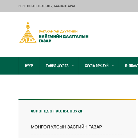
2026 ОНЫ 08 САРЫН 7
, БААСАН ГАРАГ
НҮҮР
ТАНИЛЦУУЛГА
ХУУЛЬ ЭРХ ЗҮЙ
E-NDAA
ХЭРЭГЦЭЭТ ХОЛБООСУУД
МОНГОЛ УЛСЫН ЗАСГИЙН ГАЗАР