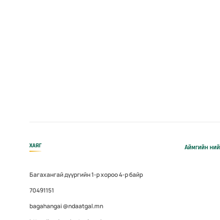
ХАЯГ
Аймгийн ний
Багахангай дүүргийн 1-р хороо 4-р байр
70491151
bagahangai @ndaatgal.mn