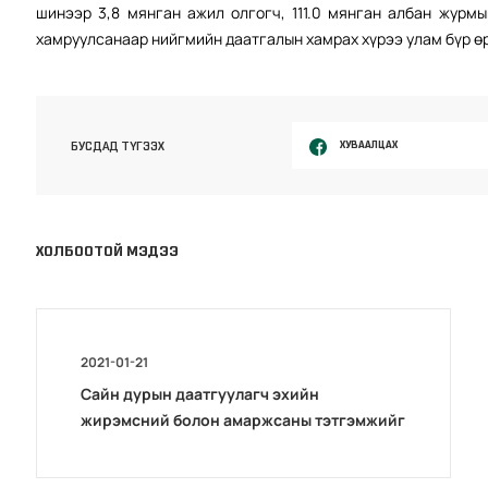
шинээр 3,8 мянган ажил олгогч, 111.0 мянган албан журмын
хамруулсанаар нийгмийн даатгалын хамрах хүрээ улам бүр ө
ХУВААЛЦАХ
БУСДАД ТҮГЭЭХ
ХОЛБООТОЙ МЭДЭЭ
2021-01-21
Сайн дурын даатгуулагч эхийн
жирэмсний болон амаржсаны тэтгэмжийг
100 хувиар олгож эхэллээ