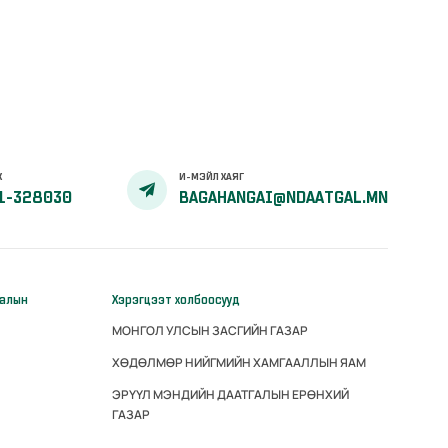
Х
И-МЭЙЛ ХАЯГ
1-328030
BAGAHANGAI@NDAATGAL.MN
галын
Хэрэгцээт холбоосууд
МОНГОЛ УЛСЫН ЗАСГИЙН ГАЗАР
ХӨДӨЛМӨР НИЙГМИЙН ХАМГААЛЛЫН ЯАМ
ЭРҮҮЛ МЭНДИЙН ДААТГАЛЫН ЕРӨНХИЙ
ГАЗАР