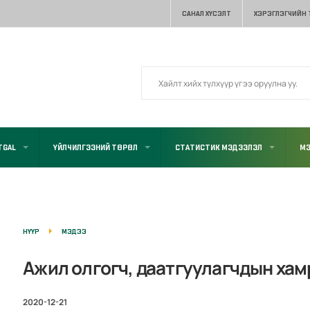
САНАЛ ХҮСЭЛТ
ХЭРЭГЛЭГЧИЙН
TGAL
ҮЙЛЧИЛГЭЭНИЙ ТӨРӨЛ
СТАТИСТИК МЭДЭЭЛЭЛ
МЭ
НҮҮР
МЭДЭЭ
Ажил олгогч, даатгуулагчдын хам
2020-12-21