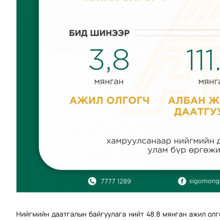
Нийгмийн даатгалын байгуулага нийт 48.8 мянган ажил ол