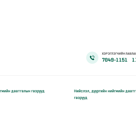
ХЭРЭГЛЭГЧИЙН ЛАВЛА
7049-1151
1
гмийн даатгалын газрууд
Нийслэл, дүүргийн нийгмийн даат
газрууд