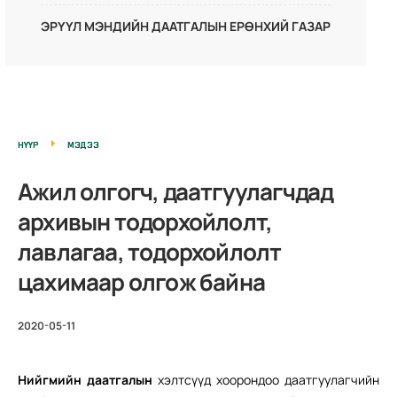
ЭРҮҮЛ МЭНДИЙН ДААТГАЛЫН ЕРӨНХИЙ ГАЗАР
НҮҮР
МЭДЭЭ
Ажил олгогч, даатгуулагчдад
архивын тодорхойлолт,
лавлагаа, тодорхойлолт
цахимаар олгож байна
2020-05-11
Нийгмийн даатгалын
хэлтсүүд хоорондоо даатгуулагчийн