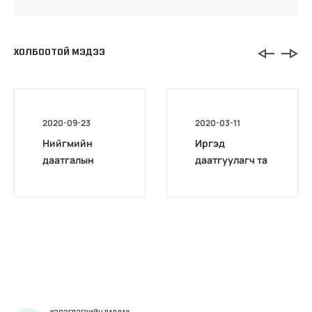
ХОЛБООТОЙ МЭДЭЭ
2020-09-23
2020-03-11
Нийгмийн
Иргэд
даатгалын
даатгуулагч та
архив бүрэн
бүхэн
цахимжлаа
короновируси
йн халдвараас
сэргийлж,
утсаар
зөвлөгөө,
цахимаар
үйлчилгээ
аваарай