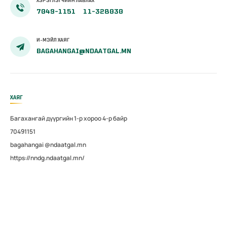
ХЭРЭГЛЭГЧИЙН ЛАВЛАХ
7049-1151
11-328030
И-МЭЙЛ ХАЯГ
BAGAHANGAI@NDAATGAL.MN
ХАЯГ
Багахангай дүүргийн 1-р хороо 4-р байр
70491151
bagahangai @ndaatgal.mn
https://nndg.ndaatgal.mn/