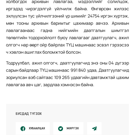
холбогдох архивын лавлагаа, мэдээллийг солилцож,
иргэдэд чирэгдэлгүй үйлчилж байна. Өнгөрсөн жилээс
эхлүүлсэн тус үйлчилгээний үр шимийг 24754 иргэн хүртэж,
мөн тооны архивын баримтыг цахимаар авчээ. Архивын
лавлагаанаас гадна нийгмийн даатгалын шимтгэл
төлөлтийн тодорхойлолт буюу лавлагааг даатгуулагч, ажил
олгогч нар өөрт ойр байрлах ТҮЦ машинаас эсвэл гэрээсээ
ч хэвлэн ашиглах боломжтой болсон.
Тодруулбал, ажил олгогч, даатгуулагчид энэ оны 04 дүгээр
сарын байдлаар ТҮЦ машинаас 991 840 удаа, Даатгуулагчид
зориулсан вэб сайтаас 109 265 удаагийн давтамжтай цахим
лавлагаа авч цаг, зардлаа хэмнэсэн байна.
БУСДАД ТҮГЭЭХ
ХУВААЛЦАХ
ЖИРГЭХ