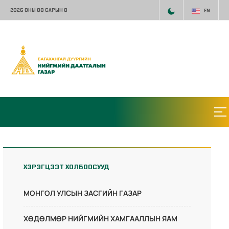
2026 ОНЫ 08 САРЫН 8
EN
ХЭРЭГЦЭЭТ ХОЛБООСУУД
МОНГОЛ УЛСЫН ЗАСГИЙН ГАЗАР
ХӨДӨЛМӨР НИЙГМИЙН ХАМГААЛЛЫН ЯАМ