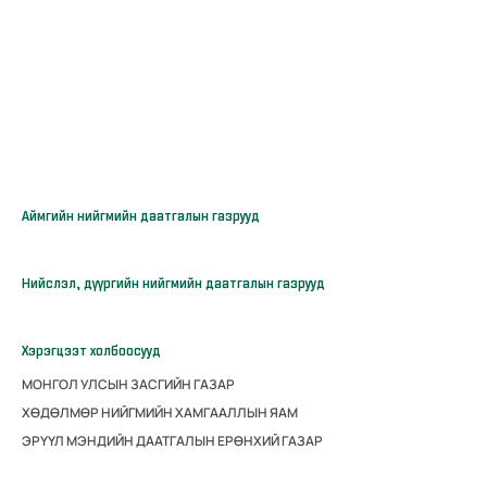
Аймгийн нийгмийн даатгалын газрууд
Нийслэл, дүүргийн нийгмийн даатгалын газрууд
Хэрэгцээт холбоосууд
МОНГОЛ УЛСЫН ЗАСГИЙН ГАЗАР
ХӨДӨЛМӨР НИЙГМИЙН ХАМГААЛЛЫН ЯАМ
ЭРҮҮЛ МЭНДИЙН ДААТГАЛЫН ЕРӨНХИЙ ГАЗАР